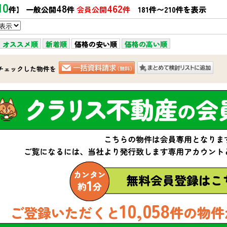
10
48
462
件】 一般公開
件
会員公開
件
181件〜210件を表示
オススメ順
新着順
価格の安い順
価格の高い順
チェックした物件を
10,058
ご登録いただくと
件の物件