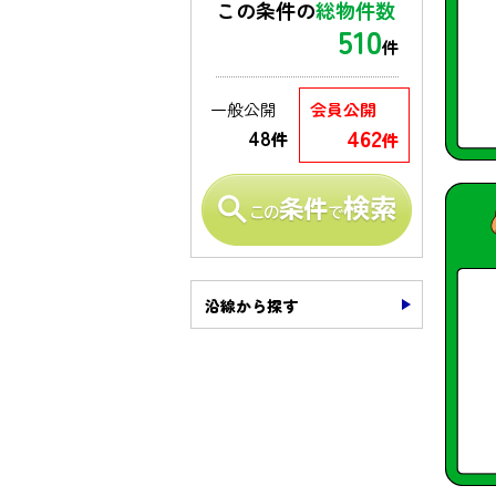
この条件の
総物件数
510
件
一般公開
会員公開
462
48
件
件
沿線から探す