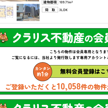
建物面積
109.71m²
間 取
3LDK
10,058
ご登録いただくと
件の物件