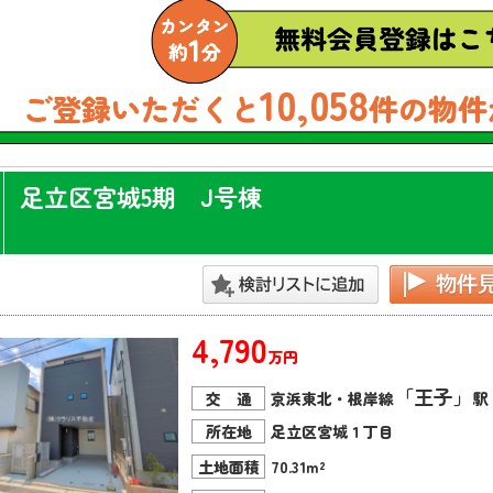
10,058
ご登録いただくと
件の物件
足立区宮城5期 J号棟
4,790
万円
「王子」
交 通
京浜東北・根岸線
駅
所在地
足立区宮城１丁目
土地面積
70.31m²