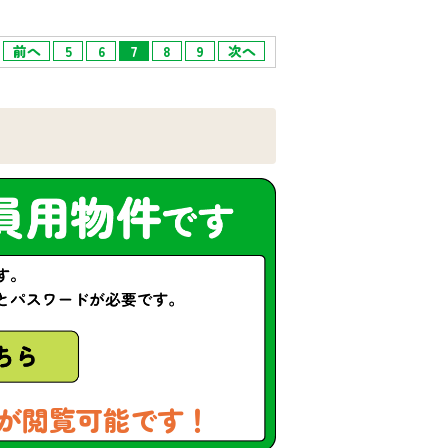
前へ
5
6
7
8
9
次へ
が閲覧可能です！