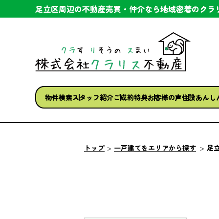
足立区周辺の不動産売買・仲介なら
地域密着のクラ
物件検索
スタッフ紹介
ご成約特典
お客様の声
住設あんし
トップ
一戸建てをエリアから探す
足