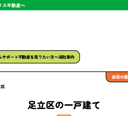
リス不動産へ
ん
サポート
不動産を
売りたい方へ
会社案内
前回の履
立区
足立区の一戸建て