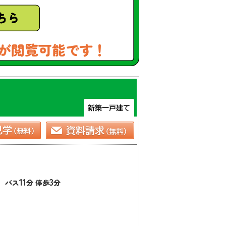
が閲覧可能です！
11
3
 バス
分 停歩
分