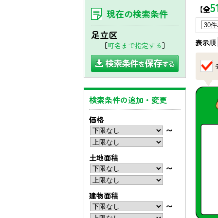
5
【全
現在の検索条件
足立区
表示順
［
町名まで指定する
］
検索条件の追加・変更
価格
〜
土地面積
〜
建物面積
〜