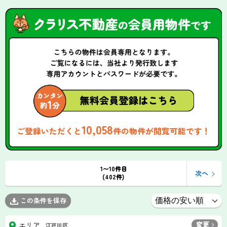
10,058
ご登録いただくと
件の物件が閲覧可能です！
1〜10件目
次へ
(402件)
この条件を保存
変更
エリア
江戸川区