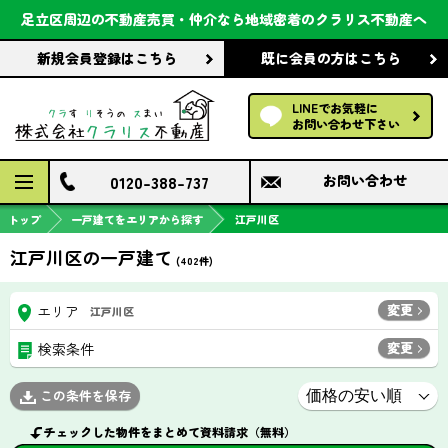
会社案内
足立区周辺の不動産売買・仲介なら
地域密着のクラリス不動産へ
新規会員登録
はこちら
既に会員の方
はこちら
前回の履歴で探す
LINEでお気軽に
保存した条件で探す
お問い合わせ下さい
検討中の物件
0120-388-737
お問い合わせ
トップ
一戸建てをエリアから探す
江戸川区
江戸川区の一戸建て
(
402
件)
変更
エリア
江戸川区
変更
検索条件
この条件を保存
チェックした物件をまとめて資料請求（無料）