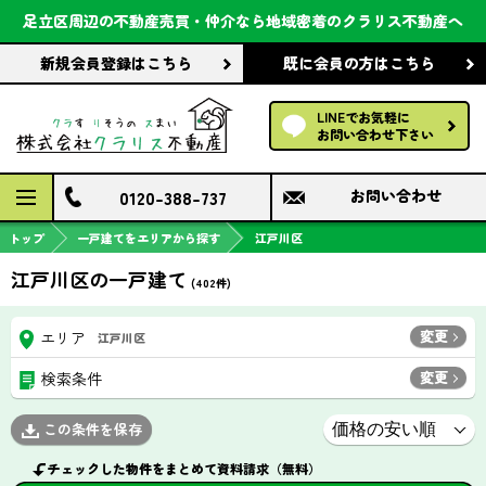
会社案内
足立区周辺の不動産売買・仲介なら
地域密着のクラリス不動産へ
新規会員登録
はこちら
既に会員の方
はこちら
前回の履歴で探す
LINEでお気軽に
保存した条件で探す
お問い合わせ下さい
検討中の物件
0120-388-737
お問い合わせ
トップ
一戸建てをエリアから探す
江戸川区
江戸川区の一戸建て
(
402
件)
変更
エリア
江戸川区
変更
検索条件
この条件を保存
チェックした物件をまとめて資料請求（無料）