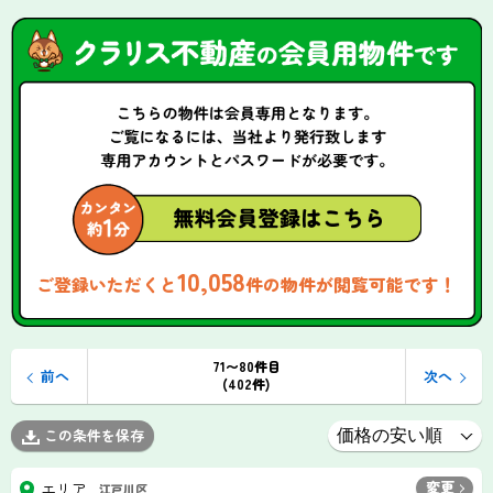
10,058
ご登録いただくと
件の物件が閲覧可能です！
71〜80件目
前へ
次へ
(402件)
この条件を保存
変更
エリア
江戸川区