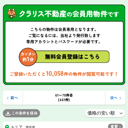
10,058
ご登録いただくと
件の物件が閲覧可能です！
61〜70件目
前へ
次へ
(461件)
この条件を保存
変更
エリア
市川市