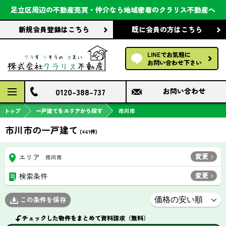
会社案内
足立区周辺の不動産売買・仲介なら
地域密着のクラリス不動産へ
新規会員登録
はこちら
既に会員の方
はこちら
前回の履歴で探す
LINEでお気軽に
保存した条件で探す
お問い合わせ下さい
検討中の物件
0120-388-737
お問い合わせ
トップ
一戸建てをエリアから探す
市川市
市川市の一戸建て
(
461
件)
変更
エリア
市川市
変更
検索条件
この条件を保存
チェックした物件をまとめて資料請求（無料）