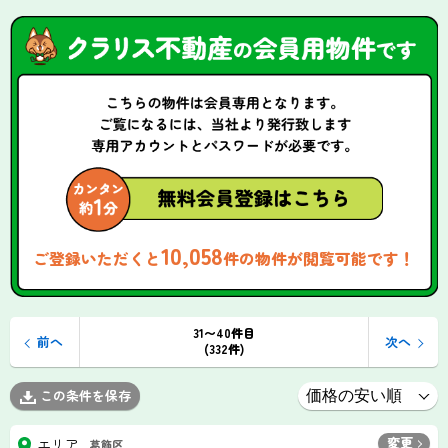
10,058
ご登録いただくと
件の物件が閲覧可能です！
31〜40件目
前へ
次へ
(332件)
この条件を保存
変更
エリア
葛飾区