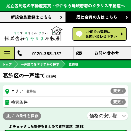
会社案内
足立区周辺の不動産売買・仲介なら
地域密着のクラリス不動産へ
新規会員登録
はこちら
既に会員の方
はこちら
前回の履歴で探す
LINEでお気軽に
保存した条件で探す
お問い合わせ下さい
検討中の物件
0120-388-737
お問い合わせ
トップ
一戸建てをエリアから探す
葛飾区
葛飾区の一戸建て
(
332
件)
変更
エリア
葛飾区
変更
検索条件
この条件を保存
チェックした物件をまとめて資料請求（無料）