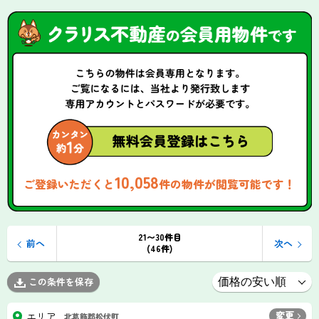
10,058
ご登録いただくと
件の物件が閲覧可能です！
21〜30件目
前へ
次へ
(46件)
この条件を保存
変更
エリア
北葛飾郡松伏町