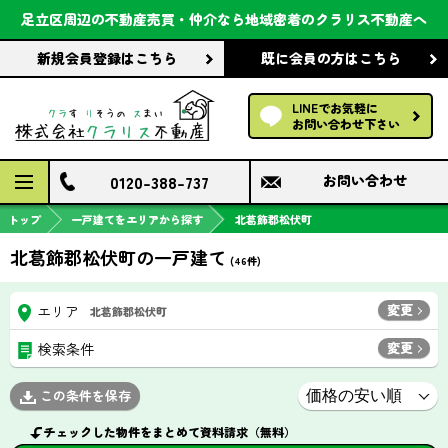
会社案内
足立区周辺の不動産売買・仲介なら
地域密着のクラリス不動産へ
新規会員登録
はこちら
既に会員の方
はこちら
前回の履歴で探す
LINEでお気軽に
保存した条件で探す
お問い合わせ下さい
検討中の物件
0120-388-737
お問い合わせ
トップ
一戸建てをエリアから探す
北葛飾郡松伏町
北葛飾郡松伏町の一戸建て
(
46
件)
変更
エリア
北葛飾郡松伏町
変更
検索条件
この条件を保存
チェックした物件をまとめて資料請求（無料）