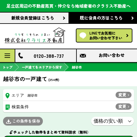
会社案内
足立区周辺の不動産売買・仲介なら
地域密着のクラリス不動産へ
新規会員登録
はこちら
既に会員の方
はこちら
前回の履歴で探す
LINEでお気軽に
保存した条件で探す
お問い合わせ下さい
検討中の物件
0120-388-737
お問い合わせ
トップ
一戸建てをエリアから探す
越谷市
越谷市の一戸建て
(
354
件)
変更
エリア
越谷市
変更
検索条件
この条件を保存
チェックした物件をまとめて資料請求（無料）