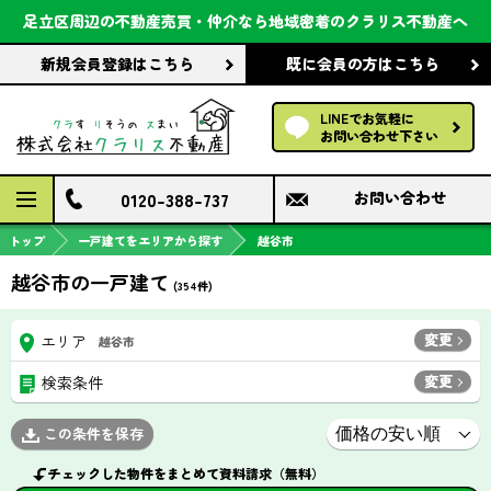
会社案内
足立区周辺の不動産売買・仲介なら
地域密着のクラリス不動産へ
新規会員登録
はこちら
既に会員の方
はこちら
前回の履歴で探す
LINEでお気軽に
保存した条件で探す
お問い合わせ下さい
検討中の物件
0120-388-737
お問い合わせ
トップ
一戸建てをエリアから探す
越谷市
越谷市の一戸建て
(
354
件)
変更
エリア
越谷市
変更
検索条件
この条件を保存
チェックした物件をまとめて資料請求（無料）