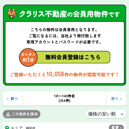
10,058
ご登録いただくと
件の物件が閲覧可能です！
131〜140件目
前へ
次へ
(354件)
この条件を保存
変更
エリア
越谷市