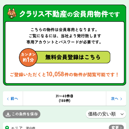
10,058
ご登録いただくと
件の物件が閲覧可能です！
31〜40件目
前へ
次へ
(188件)
この条件を保存
変更
エリア
流山市