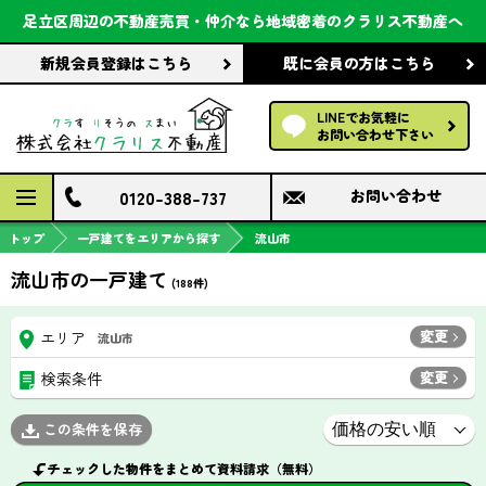
会社案内
足立区周辺の不動産売買・仲介なら
地域密着のクラリス不動産へ
新規会員登録
はこちら
既に会員の方
はこちら
前回の履歴で探す
LINEでお気軽に
保存した条件で探す
お問い合わせ下さい
検討中の物件
0120-388-737
お問い合わせ
トップ
一戸建てをエリアから探す
流山市
流山市の一戸建て
(
188
件)
変更
エリア
流山市
変更
検索条件
この条件を保存
チェックした物件をまとめて資料請求（無料）