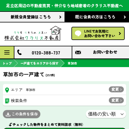
会社案内
足立区周辺の不動産売買・仲介なら
地域密着のクラリス不動産へ
新規会員登録
はこちら
既に会員の方
はこちら
前回の履歴で探す
LINEでお気軽に
保存した条件で探す
お問い合わせ下さい
検討中の物件
0120-388-737
お問い合わせ
トップ
一戸建てをエリアから探す
草加市
草加市の一戸建て
(
357
件)
変更
エリア
草加市
変更
検索条件
この条件を保存
チェックした物件をまとめて資料請求（無料）