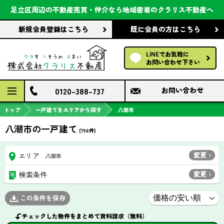
会社案内
足立区周辺の不動産売買・仲介なら
地域密着のクラリス不動産へ
新規会員登録
はこちら
既に会員の方
はこちら
前回の履歴で探す
LINEでお気軽に
保存した条件で探す
お問い合わせ下さい
検討中の物件
0120-388-737
お問い合わせ
トップ
一戸建てをエリアから探す
八潮市
八潮市の一戸建て
(
156
件)
変更
エリア
八潮市
変更
検索条件
この条件を保存
チェックした物件をまとめて資料請求（無料）