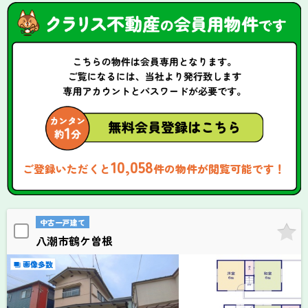
10,058
ご登録いただくと
件の物件が閲覧可能です！
中古一戸建て
八潮市鶴ケ曽根
画像多数