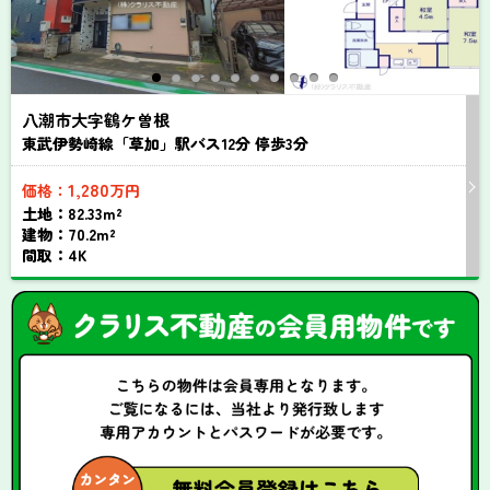
八潮市大字鶴ケ曽根
東武伊勢崎線「草加」駅バス
12
分 停歩
3
分
1,280
価格：
万円
土地：82.33m²
建物：70.2m²
間取：4K