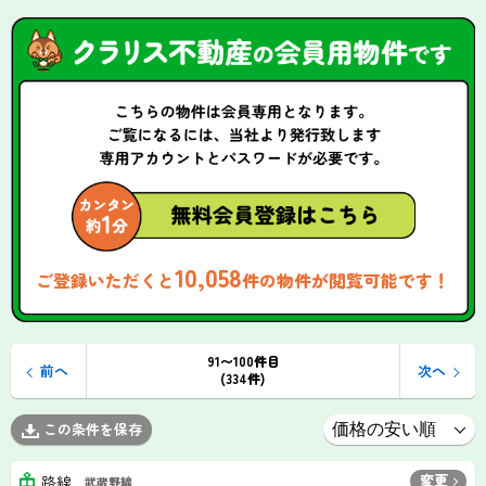
10,058
ご登録いただくと
件の物件が閲覧可能です！
91〜100件目
前へ
次へ
(334件)
この条件を保存
変更
路線
武蔵野線