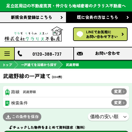
会社案内
足立区周辺の不動産売買・仲介なら
地域密着のクラリス不動産へ
新規会員登録
はこちら
既に会員の方
はこちら
前回の履歴で探す
LINEでお気軽に
保存した条件で探す
お問い合わせ下さい
検討中の物件
0120-388-737
お問い合わせ
トップ
一戸建てを沿線から探す
武蔵野線
武蔵野線の一戸建て
(
334
件)
変更
路線
武蔵野線
変更
検索条件
この条件を保存
チェックした物件をまとめて資料請求（無料）