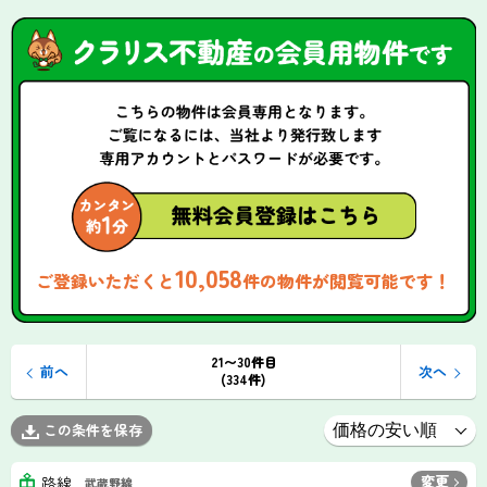
10,058
ご登録いただくと
件の物件が閲覧可能です！
21〜30件目
前へ
次へ
(334件)
この条件を保存
変更
路線
武蔵野線