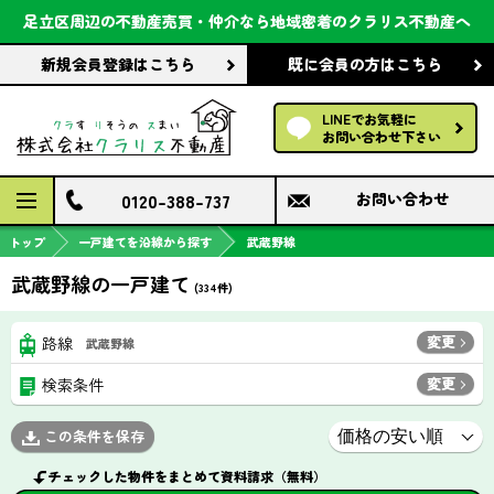
会社案内
足立区周辺の不動産売買・仲介なら
地域密着のクラリス不動産へ
新規会員登録
はこちら
既に会員の方
はこちら
前回の履歴で探す
LINEでお気軽に
保存した条件で探す
お問い合わせ下さい
検討中の物件
0120-388-737
お問い合わせ
トップ
一戸建てを沿線から探す
武蔵野線
武蔵野線の一戸建て
(
334
件)
変更
路線
武蔵野線
変更
検索条件
この条件を保存
チェックした物件をまとめて資料請求（無料）