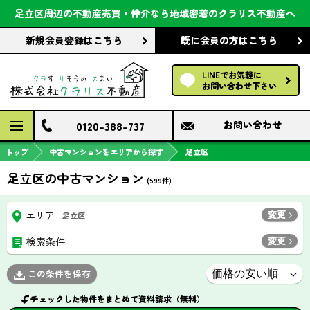
会社案内
足立区周辺の不動産売買・仲介なら
地域密着のクラリス不動産へ
新規会員登録
はこちら
既に会員の方
はこちら
前回の履歴で探す
LINEでお気軽に
保存した条件で探す
お問い合わせ下さい
検討中の物件
0120-388-737
お問い合わせ
トップ
中古マンションをエリアから探す
足立区
足立区の中古マンション
(
599
件)
変更
エリア
足立区
変更
検索条件
この条件を保存
チェックした物件をまとめて資料請求（無料）