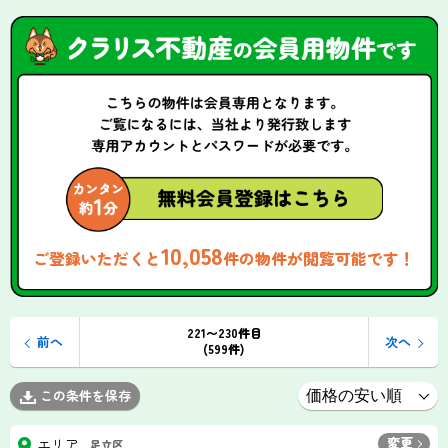
10,058
ご登録いただくと
件の物件が閲覧可能です！
221〜230件目
前へ
次へ
(599件)
この条件を保存
変更
エリア
足立区