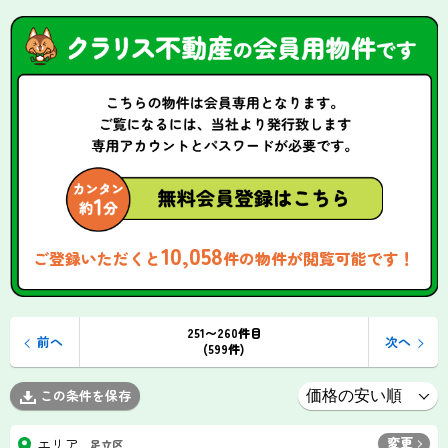
10,058
ご登録いただくと
件の物件が閲覧可能です！
251〜260件目
前へ
次へ
(599件)
この条件を保存
変更
エリア
足立区