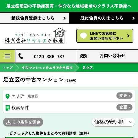
会社案内
足立区周辺の不動産売買・仲介なら
地域密着のクラリス不動産へ
新規会員登録
はこちら
既に会員の方
はこちら
前回の履歴で探す
LINEでお気軽に
保存した条件で探す
お問い合わせ下さい
検討中の物件
0120-388-737
お問い合わせ
トップ
中古マンションをエリアから探す
足立区
足立区の中古マンション
(
599
件)
変更
エリア
足立区
変更
検索条件
この条件を保存
チェックした物件をまとめて資料請求（無料）