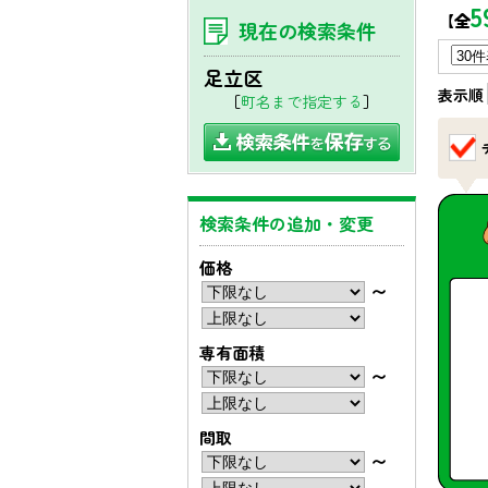
5
【全
現在の検索条件
足立区
表示順
［
町名まで指定する
］
検索条件の追加・変更
価格
〜
専有面積
〜
間取
〜