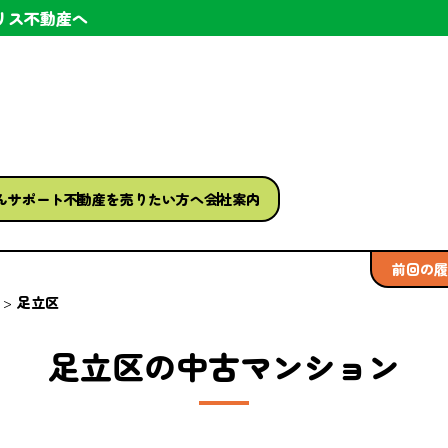
リス不動産へ
ん
サポート
不動産を
売りたい方へ
会社案内
前回の履
足立区
足立区の中古マンション