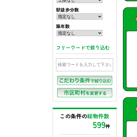
駅徒歩分数
築年数
フリーワードで絞り込む
この条件の
総物件数
599
件