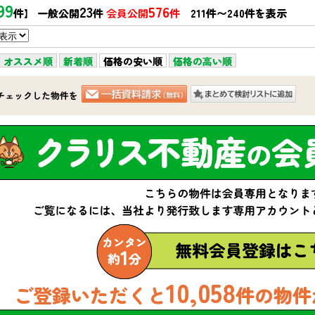
99
23
576
件】 一般公開
件
会員公開
件
211件〜240件を表示
オススメ順
新着順
価格の安い順
価格の高い順
チェックした物件を
10,058
ご登録いただくと
件の物件