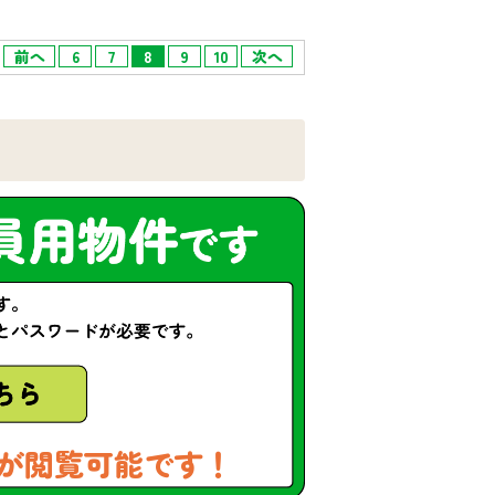
前へ
6
7
8
9
10
次へ
が閲覧可能です！