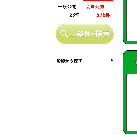
一般公開
会員公開
576
23
件
件
沿線から探す