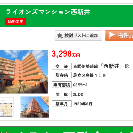
ライオンズマンション西新井
3,298
万円
「西新井」
交 通
東武伊勢崎線
駅 
所在地
足立区島根１丁目
専有面積
62.55m²
間 取
3LDK
築年月
1980年8月