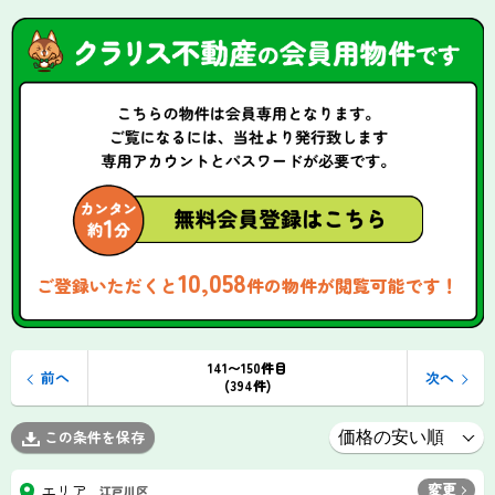
10,058
ご登録いただくと
件の物件が閲覧可能です！
141〜150件目
前へ
次へ
(394件)
この条件を保存
変更
エリア
江戸川区