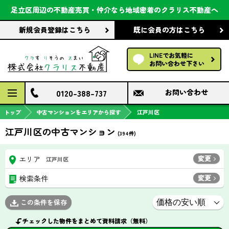
会社案内
足立区周辺の不動産売買・仲介なら
地域密着のクラリス不動産へ
新規会員登録
はこちら
既に会員の方
はこちら
前回の履歴で探す
LINEでお気軽に
保存した条件で探す
お問い合わせ下さい
検討中の物件
0120-388-737
お問い合わせ
トップ
中古マンションをエリアから探す
江戸川区
江戸川区の中古マンション
(
394
件)
変更
エリア
江戸川区
変更
検索条件
この条件を保存
チェックした物件をまとめて資料請求（無料）