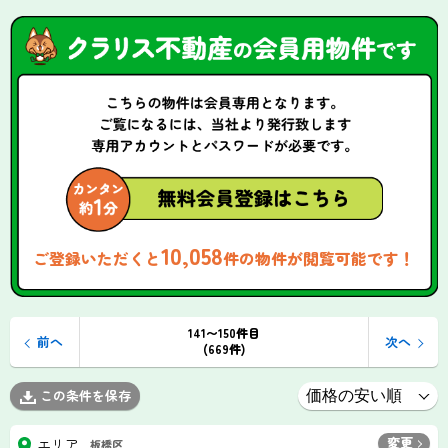
10,058
ご登録いただくと
件の物件が閲覧可能です！
141〜150件目
前へ
次へ
(669件)
この条件を保存
変更
エリア
板橋区