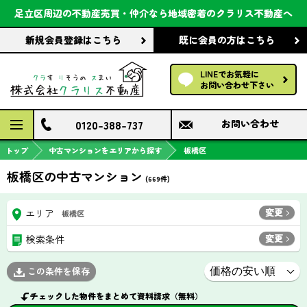
会社案内
足立区周辺の不動産売買・仲介なら
地域密着のクラリス不動産へ
新規会員登録
はこちら
既に会員の方
はこちら
前回の履歴で探す
LINEでお気軽に
保存した条件で探す
お問い合わせ下さい
検討中の物件
0120-388-737
お問い合わせ
トップ
中古マンションをエリアから探す
板橋区
板橋区の中古マンション
(
669
件)
変更
エリア
板橋区
変更
検索条件
この条件を保存
チェックした物件をまとめて資料請求（無料）