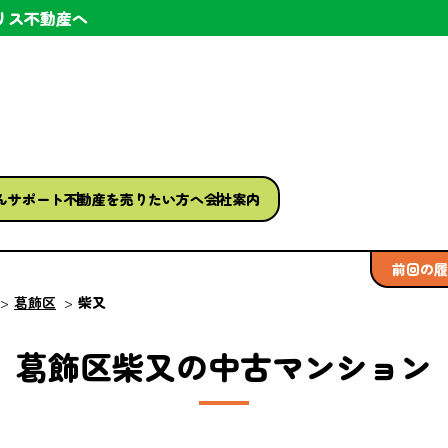
リス不動産へ
ん
サポート
不動産を
売りたい方へ
会社案内
前回の履
葛飾区
柴又
葛飾区柴又の中古マンション