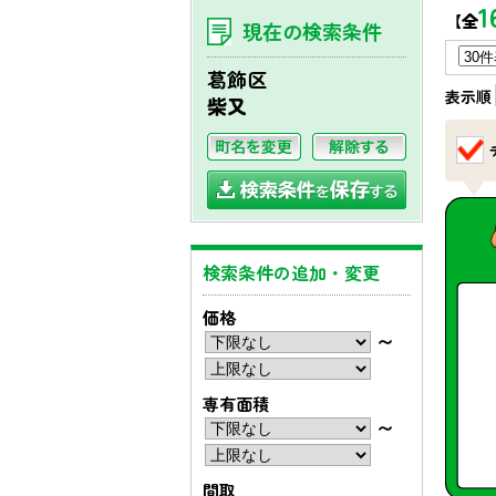
1
【全
現在の検索条件
葛飾区
表示順
柴又
検索条件の追加・変更
価格
〜
専有面積
〜
間取