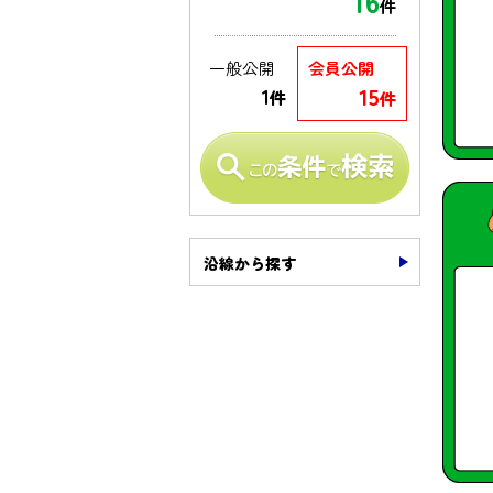
16
件
一般公開
会員公開
15
1
件
件
沿線から探す