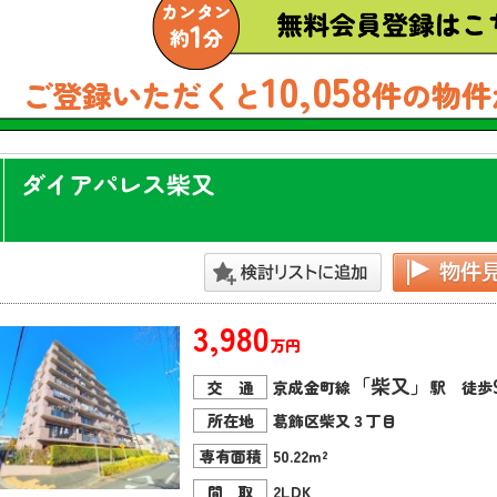
10,058
ご登録いただくと
件の物件
ダイアパレス柴又
3,980
万円
「柴又」
交 通
京成金町線
駅 徒歩
所在地
葛飾区柴又３丁目
専有面積
50.22m²
間 取
2LDK