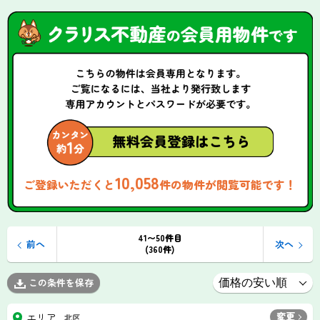
10,058
ご登録いただくと
件の物件が閲覧可能です！
41〜50件目
前へ
次へ
(360件)
この条件を保存
変更
エリア
北区