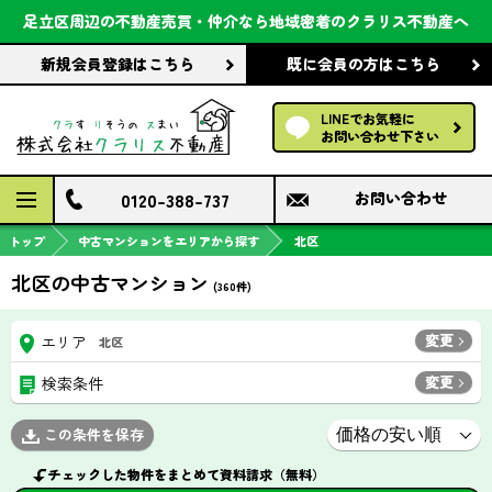
会社案内
足立区周辺の不動産売買・仲介なら
地域密着のクラリス不動産へ
新規会員登録
はこちら
既に会員の方
はこちら
前回の履歴で探す
LINEでお気軽に
保存した条件で探す
お問い合わせ下さい
検討中の物件
0120-388-737
お問い合わせ
トップ
中古マンションをエリアから探す
北区
北区の中古マンション
(
360
件)
変更
エリア
北区
変更
検索条件
この条件を保存
チェックした物件をまとめて資料請求（無料）