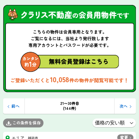
10,058
ご登録いただくと
件の物件が閲覧可能です！
21〜30件目
前へ
次へ
(144件)
この条件を保存
変更
エリア
越谷市