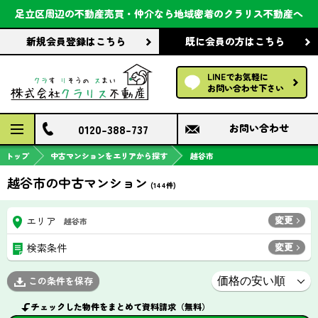
会社案内
足立区周辺の不動産売買・仲介なら
地域密着のクラリス不動産へ
新規会員登録
はこちら
既に会員の方
はこちら
前回の履歴で探す
LINEでお気軽に
保存した条件で探す
お問い合わせ下さい
検討中の物件
0120-388-737
お問い合わせ
トップ
中古マンションをエリアから探す
越谷市
越谷市の中古マンション
(
144
件)
変更
エリア
越谷市
変更
検索条件
この条件を保存
チェックした物件をまとめて資料請求（無料）