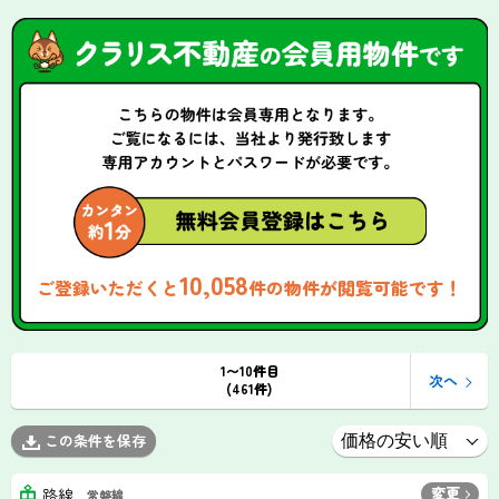
10,058
ご登録いただくと
件の物件が閲覧可能です！
1〜10件目
次へ
(461件)
この条件を保存
変更
路線
常磐線