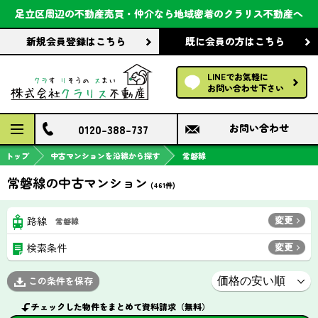
会社案内
足立区周辺の不動産売買・仲介なら
地域密着のクラリス不動産へ
新規会員登録
はこちら
既に会員の方
はこちら
前回の履歴で探す
LINEでお気軽に
保存した条件で探す
お問い合わせ下さい
検討中の物件
0120-388-737
お問い合わせ
トップ
中古マンションを沿線から探す
常磐線
常磐線の中古マンション
(
461
件)
変更
路線
常磐線
変更
検索条件
この条件を保存
チェックした物件をまとめて資料請求（無料）