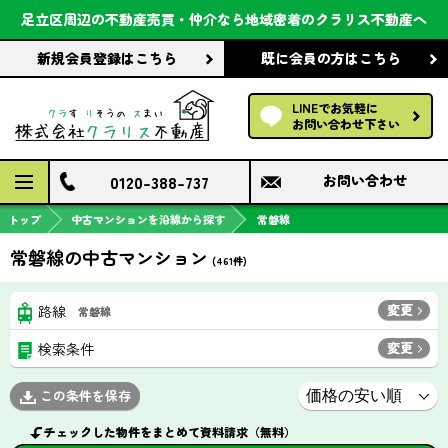
会社案内
足立区周辺の不動産売買・仲介なら
地域密着のクラリス不動産へ
新規会員登録
はこちら
既に会員の方
はこちら
前回の履歴で探す
LINEでお気軽に
保存した条件で探す
お問い合わせ下さい
検討中の物件
0120-388-737
お問い合わせ
トップ
中古マンションを沿線から探す
常磐線
常磐線の中古マンション
(
461
件)
変更
路線
常磐線
変更
検索条件
この条件を保存
チェックした物件をまとめて資料請求（無料）