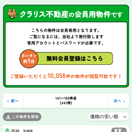
10,058
ご登録いただくと
件の物件が閲覧可能です！
141〜150件目
前へ
次へ
(461件)
この条件を保存
変更
路線
常磐線