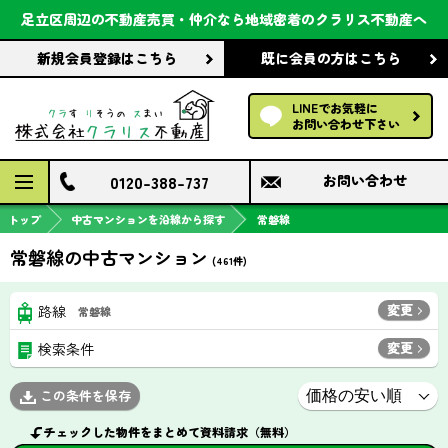
会社案内
足立区周辺の不動産売買・仲介なら
地域密着のクラリス不動産へ
新規会員登録
はこちら
既に会員の方
はこちら
前回の履歴で探す
LINEでお気軽に
保存した条件で探す
お問い合わせ下さい
検討中の物件
0120-388-737
お問い合わせ
トップ
中古マンションを沿線から探す
常磐線
常磐線の中古マンション
(
461
件)
変更
路線
常磐線
変更
検索条件
この条件を保存
チェックした物件をまとめて資料請求（無料）