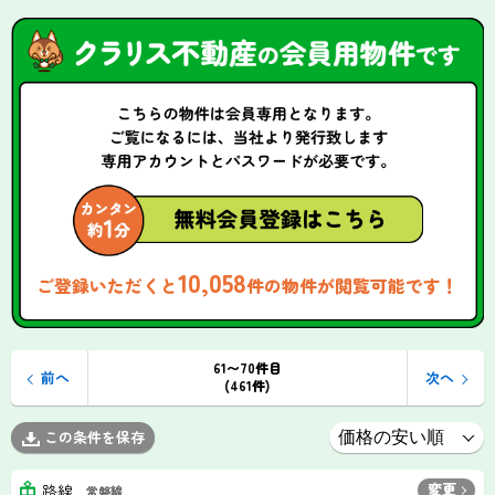
10,058
ご登録いただくと
件の物件が閲覧可能です！
61〜70件目
前へ
次へ
(461件)
この条件を保存
変更
路線
常磐線