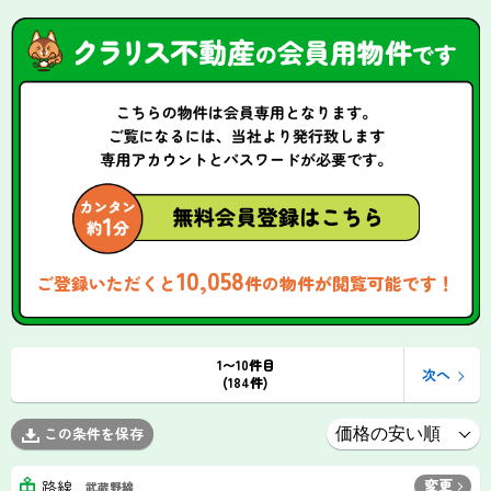
10,058
ご登録いただくと
件の物件が閲覧可能です！
1〜10件目
次へ
(184件)
この条件を保存
変更
路線
武蔵野線