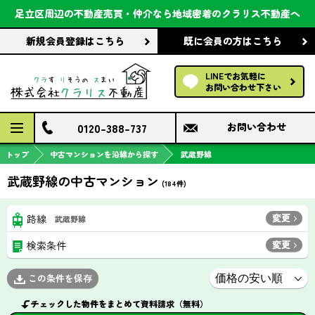
会社案内
足立区周辺の不動産売買・仲介なら
地域密着のクラリス不動産へ
新規会員登録
はこちら
既に会員の方
はこちら
前回の履歴で探す
LINEでお気軽に
保存した条件で探す
お問い合わせ下さい
検討中の物件
0120-388-737
お問い合わせ
トップ
中古マンションを沿線から探す
武蔵野線
武蔵野線の中古マンション
(
184
件)
変更
路線
武蔵野線
変更
検索条件
この条件を保存
チェックした物件をまとめて資料請求（無料）