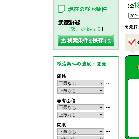
1
【全
現在の検索条件
武蔵野線
表示順
［
駅まで指定する
］
検索条件の追加・変更
価格
〜
専有面積
〜
間取
〜