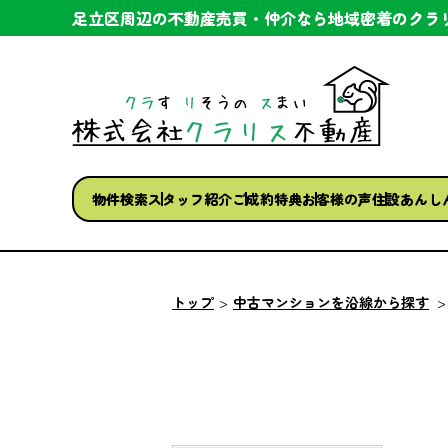
足立区周辺の不動産売買・仲介なら
地域密着のクラ
物件検索
スタッフ紹介
ご成約特典
お客様の声
住設あんし
トップ
中古マンションを沿線から探す