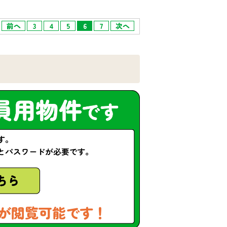
前へ
3
4
5
6
7
次へ
が閲覧可能です！