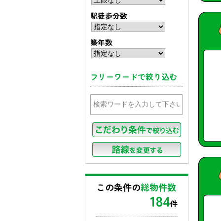
駅徒歩分数
築年数
フリーワードで絞り込む
この条件の
総物件数
184
件