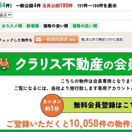
84
4
180
件】 一般公開
件
会員公開
件
151件〜180件を表示
オススメ順
新着順
価格の安い順
価格の高い順
チェックした物件を
10,058
ご登録いただくと
件の物件