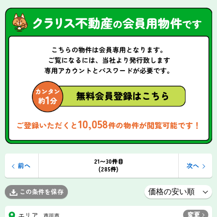
10,058
ご登録いただくと
件の物件が閲覧可能です！
21〜30件目
前へ
次へ
(285件)
この条件を保存
変更
エリア
市川市