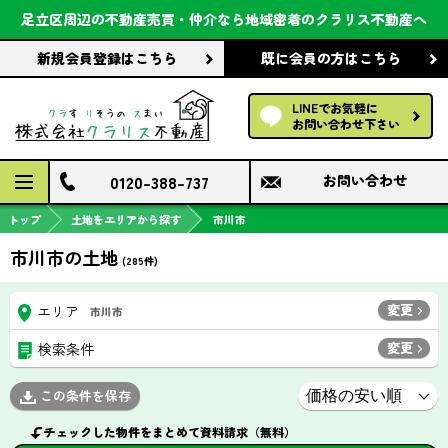
会社案内
足立区周辺の不動産売買・仲介なら
地域密着のクラリス不動産へ
新規会員登録
はこちら
既に会員の方
はこちら
前回の履歴で探す
LINEでお気軽に
保存した条件で探す
お問い合わせ下さい
検討中の物件
0120-388-737
お問い合わせ
トップ
土地をエリアから探す
市川市
市川市の土地
(
285
件)
変更
エリア
市川市
変更
検索条件
この条件を保存
チェックした物件をまとめて資料請求（無料）