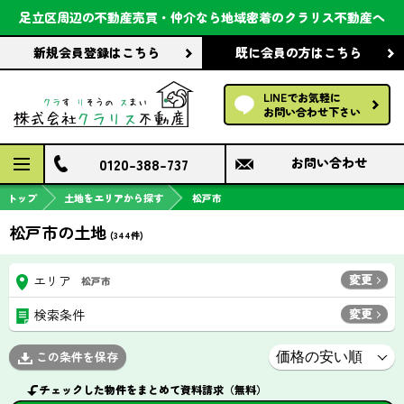
会社案内
足立区周辺の不動産売買・仲介なら
地域密着のクラリス不動産へ
新規会員登録
はこちら
既に会員の方
はこちら
前回の履歴で探す
LINEでお気軽に
保存した条件で探す
お問い合わせ下さい
検討中の物件
0120-388-737
お問い合わせ
トップ
土地をエリアから探す
松戸市
松戸市の土地
(
344
件)
変更
エリア
松戸市
変更
検索条件
この条件を保存
チェックした物件をまとめて資料請求（無料）