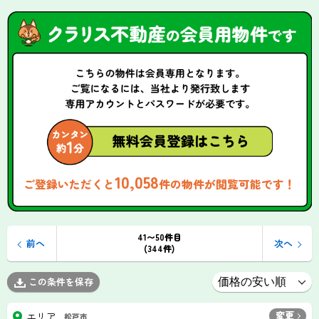
10,058
ご登録いただくと
件の物件が閲覧可能です！
41〜50件目
前へ
次へ
(344件)
この条件を保存
変更
エリア
松戸市