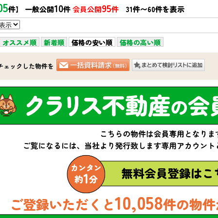
05
10
95
件】 一般公開
件
会員公開
件
31件〜60件を表示
オススメ順
新着順
価格の安い順
価格の高い順
チェックした物件を
10,058
ご登録いただくと
件の物件