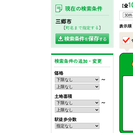
1
【全
現在の検索条件
三郷市
表示順
［
町名まで指定する
］
検索条件の追加・変更
価格
〜
土地面積
〜
駅徒歩分数