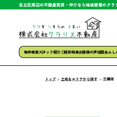
足立区周辺の不動産売買・仲介なら
地域密着のクラ
物件検索
スタッフ紹介
ご成約特典
お客様の声
住設あんし
トップ
土地をエリアから探す
三郷市