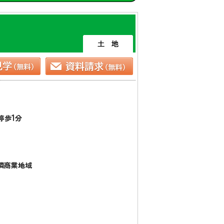
1
停歩
分
隣商業地域