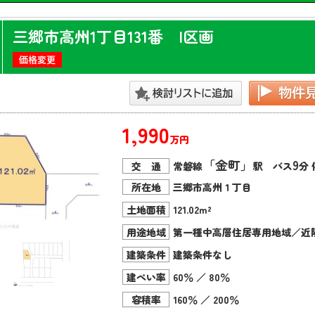
三郷市高州1丁目131番 I区画
1,990
万円
「金町」
9
交 通
常磐線
駅 バス
分 
所在地
三郷市高州１丁目
土地面積
121.02m²
用途地域
第一種中高層住居専用地域／近
建築条件
建築条件なし
建ぺい率
60％ ／ 80％
容積率
160％ ／ 200％