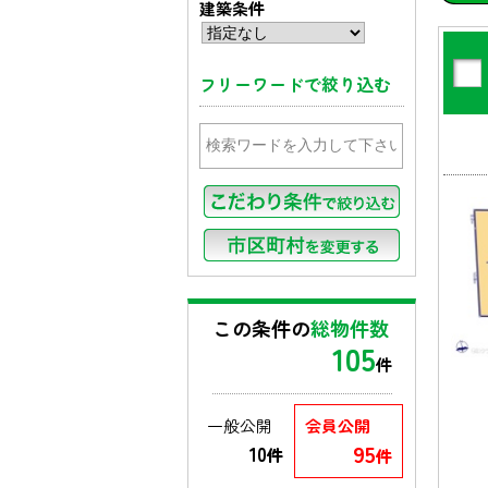
建築条件
フリーワードで絞り込む
この条件の
総物件数
105
件
一般公開
会員公開
95
10
件
件