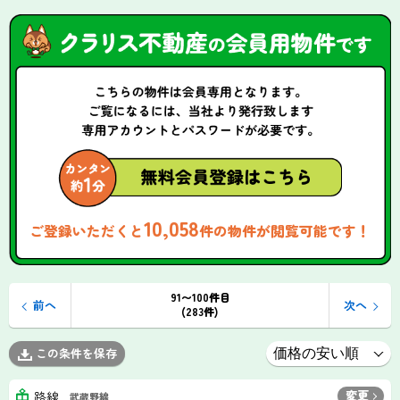
10,058
ご登録いただくと
件の物件が閲覧可能です！
91〜100件目
前へ
次へ
(283件)
この条件を保存
変更
路線
武蔵野線