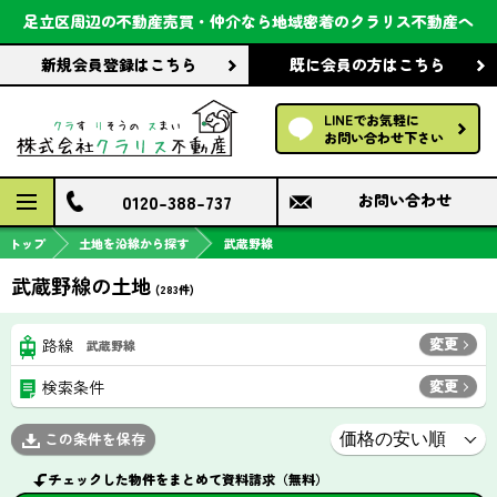
会社案内
足立区周辺の不動産売買・仲介なら
地域密着のクラリス不動産へ
新規会員登録
はこちら
既に会員の方
はこちら
前回の履歴で探す
LINEでお気軽に
保存した条件で探す
お問い合わせ下さい
検討中の物件
0120-388-737
お問い合わせ
トップ
土地を沿線から探す
武蔵野線
武蔵野線の土地
(
283
件)
変更
路線
武蔵野線
変更
検索条件
この条件を保存
チェックした物件をまとめて資料請求（無料）