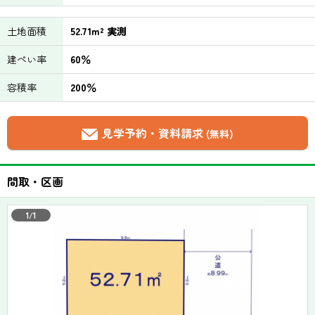
土地面積
52.71m² 実測
建ぺい率
60％
容積率
200％
見学予約・資料請求
(無料)
間取・区画
1/1