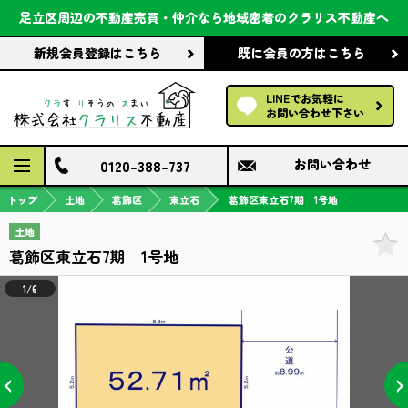
会社案内
足立区周辺の不動産売買・仲介なら
地域密着のクラリス不動産へ
新規会員登録
はこちら
既に会員の方
はこちら
前回の履歴で探す
LINEでお気軽に
保存した条件で探す
お問い合わせ下さい
検討中の物件
0120-388-737
お問い合わせ
トップ
土地
葛飾区
東立石
葛飾区東立石7期 1号地
土地
葛飾区東立石7期 1号地
1/6