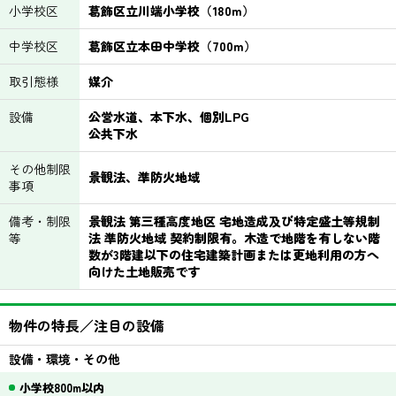
小学校区
葛飾区立川端小学校（180m）
中学校区
葛飾区立本田中学校（700m）
取引態様
媒介
設備
公営水道、本下水、個別LPG
公共下水
その他制限
景観法、準防火地域
事項
備考・制限
景観法 第三種高度地区 宅地造成及び特定盛土等規制
等
法 準防火地域 契約制限有。木造で地階を有しない階
数が3階建以下の住宅建築計画または更地利用の方へ
向けた土地販売です
物件の特長／注目の設備
設備・環境・その他
小学校800m以内