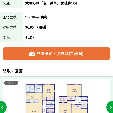
交通
武蔵野線「吉川美南」駅徒歩17分
土地面積
137.38m² 実測
建物面積
96.05m² 実測
間取
4LDK
見学予約・資料請求
(無料)
間取・区画
1/2