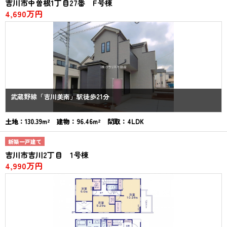
吉川市中曽根1丁目27番 F号棟
4,690万円
武蔵野線「吉川美南」駅徒歩21分
土地：130.39m² 建物：96.46m² 間取：4LDK
新築一戸建て
吉川市吉川2丁目 1号棟
4,990万円