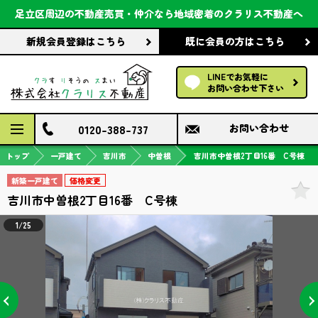
会社案内
足立区周辺の不動産売買・仲介なら
地域密着のクラリス不動産へ
新規会員登録
はこちら
既に会員の方
はこちら
前回の履歴で探す
LINEでお気軽に
保存した条件で探す
お問い合わせ下さい
検討中の物件
0120-388-737
お問い合わせ
トップ
一戸建て
吉川市
中曽根
吉川市中曽根2丁目16番 C号棟
新築一戸建て
価格変更
吉川市中曽根2丁目16番 C号棟
1/25