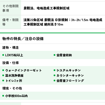
その他制限
景観法、宅地造成工事規制区域
事項
備考・制限
法第22条区域 景観法 日影規制：3h-2h/1.5m 宅地造成
等
工事規制区域 絶対高さ10m
物件の特長／注目の設備
建物・構造
LDK15帖以上
全居室収納
設備・仕様
ウォークインクローゼット
システムキッチン
温水洗浄便座
カウンターキッチン
トイレ2ヶ所
全居室フローリング
環境・その他
小学校800m以内