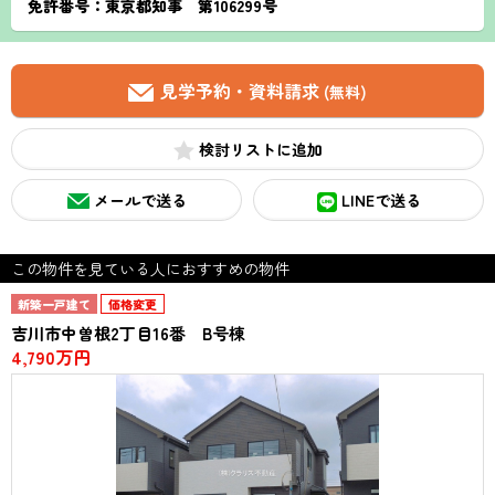
免許番号：東京都知事 第106299号
見学予約・資料請求
(無料)
検討リスト
メールで送る
LINEで送る
この物件を見ている人におすすめの物件
新築一戸建て
価格変更
吉川市中曽根2丁目16番 B号棟
4,790万円