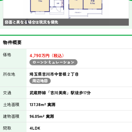
図面と異なる場合は現況を優先
物件概要
価格
4,790
万円（税込）
ローンシミュレーション
所在地
埼玉県吉川市中曽根２丁目
周辺地図
交通
武蔵野線「吉川美南」駅徒歩17分
土地面積
137.38m² 実測
建物面積
96.05m² 実測
間取
4LDK