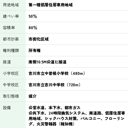
用途地域
第一種低層住居専用地域
建ぺい率
50％
容積率
80％
都市計画
市街化区域
権利種類
所有権
接道
南側10.5M公道に接道
小学校区
吉川市立中曽根小学校（480m）
中学校区
吉川市立吉川中学校（720m）
取引態様
媒介
設備
公営水道、本下水、都市ガス
公共下水、24時間換気システム、南道路、低層住居専
用地域、シックハウス対策、バルコニー、フローリン
グ、火災警報器（報知機）