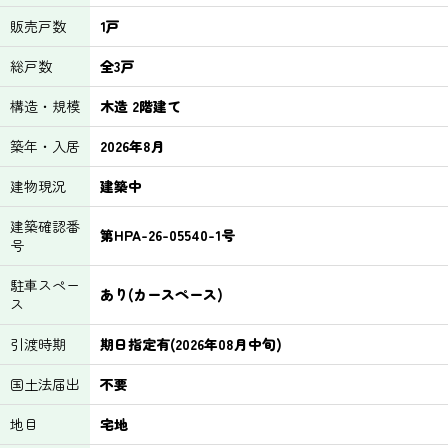
販売戸数
1戸
総戸数
全3戸
構造・規模
木造 2階建て
築年・入居
2026年8月
建物現況
建築中
建築確認番
第HPA-26-05540-1号
号
駐車スペー
あり(カースペース)
ス
引渡時期
期日指定有(2026年08月中旬)
国土法届出
不要
地目
宅地