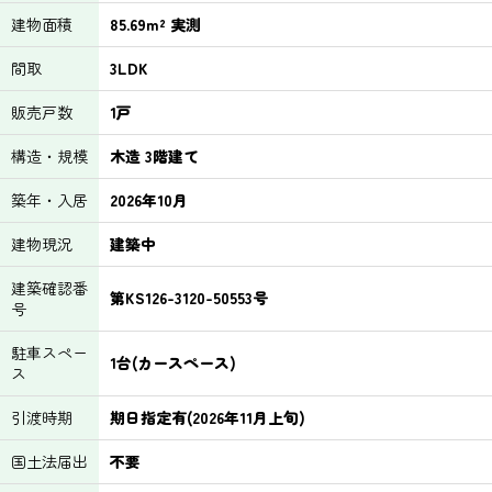
建物面積
85.69m² 実測
間取
3LDK
販売戸数
1戸
構造・規模
木造 3階建て
築年・入居
2026年10月
建物現況
建築中
建築確認番
第KS126-3120-50553号
号
駐車スペー
1台(カースペース)
ス
引渡時期
期日指定有(2026年11月上旬)
国土法届出
不要