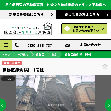
会社案内
足立区周辺の不動産売買・仲介なら
地域密着のクラリス不動産へ
新規会員登録
はこちら
既に会員の方
はこちら
前回の履歴で探す
LINEでお気軽に
保存した条件で探す
お問い合わせ下さい
検討中の物件
0120-388-737
お問い合わせ
トップ
一戸建て
葛飾区
鎌倉
葛飾区鎌倉1期 1号棟
新築一戸建て
葛飾区鎌倉1期 1号棟
1/25