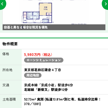
図面と異なる場合は現況を優先
物件概要
価格
5,980
万円（税込）
ローンシミュレーション
所在地
東京都葛飾区鎌倉４丁目
周辺地図
交通
京成本線「京成小岩」駅徒歩6分
北総線「新柴又」駅徒歩12分
土地面積
52.73m² 実測 (私道13.81m²別に有、私道持分比率：
370／1381)