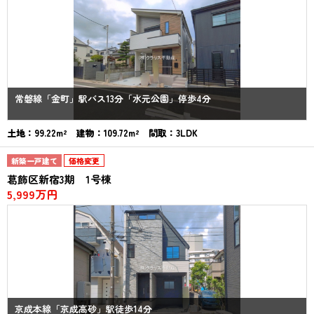
常磐線「金町」駅バス13分「水元公園」停歩4分
土地：99.22m² 建物：109.72m² 間取：3LDK
新築一戸建て
価格変更
葛飾区新宿3期 1号棟
5,999万円
京成本線「京成高砂」駅徒歩14分