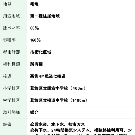
地目
宅地
用途地域
第一種住居地域
建ぺい率
60％
容積率
160％
都市計画
市街化区域
権利種類
所有権
接道
西側4M私道に接道
小学校区
葛飾区立鎌倉小学校（400m）
中学校区
葛飾区立桜道中学校（1400m）
取引態様
媒介
設備
公営水道、本下水、都市ガス
公共下水、24時間換気システム、複数路線利用可、シ