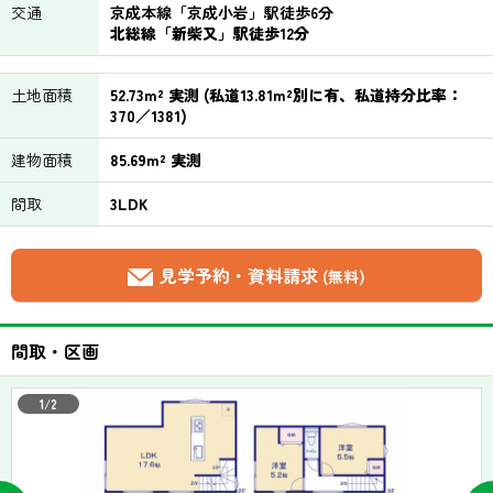
交通
京成本線「京成小岩」駅徒歩6分
北総線「新柴又」駅徒歩12分
土地面積
52.73m² 実測 (私道13.81m²別に有、私道持分比率：
370／1381)
建物面積
85.69m² 実測
間取
3LDK
見学予約・資料請求
(無料)
間取・区画
1/2