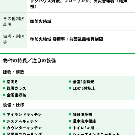
ックハウス対策、フローリング、火災警報器（報知
機）
その他制限
準防火地域
事項
備考・制限
準防火地域 容積率：前面道路幅員制限
等
物件の特長／注目の設備
建物・構造
南向き
全室2面採光
複層ガラス
LDK15帖以上
全居室収納
設備・仕様
アイランドキッチン
食器洗浄機
システムキッチン
温水洗浄便座
カウンターキッチン
トイレ2ヶ所
全居室フローリング
シューズインクローゼット