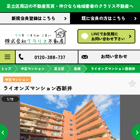
会社案内
足立区周辺の不動産売買・仲介なら
地域密着のクラリス不動産へ
新規会員登録
はこちら
既に会員の方
はこちら
前回の履歴で探す
LINEでお気軽に
保存した条件で探す
お問い合わせ下さい
検討中の物件
0120-388-737
お問い合わせ
トップ
中古マンション
足立区
島根
ライオンズマンション西新井
中古マンション
ライオンズマンション西新井
1/19