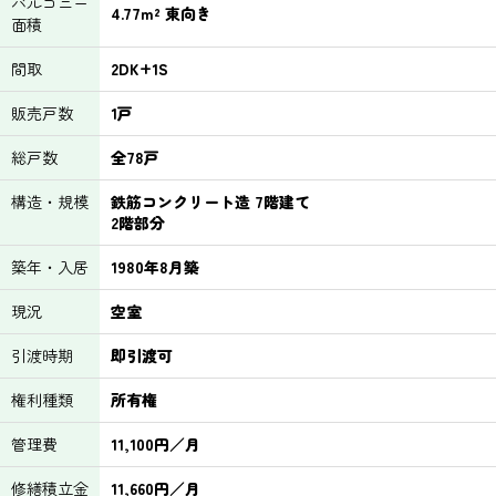
バルコニー
4.77m² 東向き
面積
間取
2DK+1S
販売戸数
1戸
総戸数
全78戸
構造・規模
鉄筋コンクリート造 7階建て
2階部分
築年・入居
1980年8月築
現況
空室
引渡時期
即引渡可
権利種類
所有権
管理費
11,100円／月
修繕積立金
11,660円／月