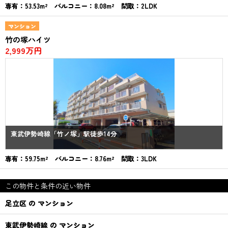
専有：53.53m² バルコニー：8.08m² 間取：2LDK
マンション
竹の塚ハイツ
2,999万円
東武伊勢崎線「竹ノ塚」駅徒歩14分
専有：59.75m² バルコニー：8.76m² 間取：3LDK
この物件と条件の近い物件
足立区 の マンション
東武伊勢崎線 の マンション