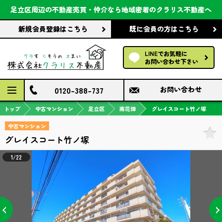
会社案内
足立区周辺の不動産売買・仲介なら
地域密着のクラリス不動産へ
新規会員登録
はこちら
既に会員の方
はこちら
前回の履歴で探す
LINEでお気軽に
保存した条件で探す
お問い合わせ下さい
検討中の物件
0120-388-737
お問い合わせ
トップ
中古マンション
足立区
南花畑
グレイスコート竹ノ塚
中古マンション
グレイスコート竹ノ塚
1/22