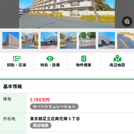
間取・区画
特長・設備
物件概要
周辺地図
基本情報
価格
3,180
万円
ローンシミュレーション
所在地
東京都足立区南花畑５丁目
周辺地図