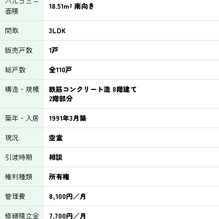
バルコニー
18.51m² 南向き
面積
間取
3LDK
販売戸数
1戸
総戸数
全110戸
構造・規模
鉄筋コンクリート造 8階建て
2階部分
築年・入居
1991年3月築
現況
空室
引渡時期
相談
権利種類
所有権
管理費
8,100円／月
修繕積立金
7,700円／月