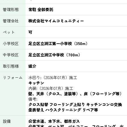
管理形態
常駐 全部委託
管理会社
株式会社マイムコミュニティー
ペット
可
小学校区
足立区立渕江第一小学校（350m）
中学校区
足立区立渕江中学校（700m）
取引態様
媒介
リフォーム
水回り:（2026年07月）施工
キッチン
内装:（2026年07月）施工
壁、天井（クロス、塗装等）、床（フローリング等）
備考:
クロス貼替 フローリング上貼り キッチンコンロ交換
畳表替え ハウスクリーニング リペア等
設備
公営水道、本下水、都市ガス
公共下水、ペット可、バルコニー、フローリング、火