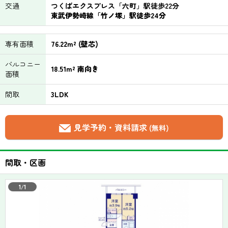
交通
つくばエクスプレス「六町」駅徒歩22分
東武伊勢崎線「竹ノ塚」駅徒歩24分
専有面積
76.22m² (壁芯)
バルコニー
18.51m² 南向き
面積
間取
3LDK
見学予約・資料請求
(無料)
間取・区画
1/1