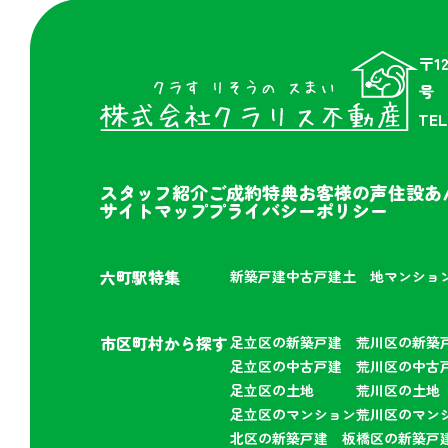
〒1
号
TEL
スタッフ紹介
ご成約特典
お客様の声
住設あ
サイトマップ
プライバシーポリシー
六町駅特集
新築戸建
中古戸建
土 地
マンショ
市区町村から探す
足立区の新築戸建
荒川区の新築
足立区の中古戸建
荒川区の中古
足立区の土地
荒川区の土地
足立区のマンション
荒川区のマン
北区の新築戸建
板橋区の新築戸