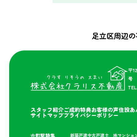
足立区周辺の
〒1
号
TEL
スタッフ紹介
ご成約特典
お客様の声
住設あ
サイトマップ
プライバシーポリシー
六町駅特集
新築戸建
中古戸建
土 地
マンショ