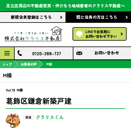
会社案内
足立区周辺の不動産売買・仲介なら
地域密着のクラリス不動産へ
新規会員登録
はこちら
既に会員の方
はこちら
前回の履歴で探す
LINEでお気軽に
保存した条件で探す
お問い合わせ下さい
検討中の物件
0120-388-737
お問い合わせ
トップ
お客様の声
M様
M様
Vol.18
M様
葛飾区鎌倉新築戸建
クラリスくん
担当