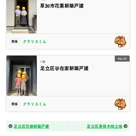
草加市花栗新築戸建
クラリスくん
担当
Vol.41
Y様
足立区谷在家新築戸建
クラリスくん
担当
足立区花畑新築戸建
足立区東保木間土地