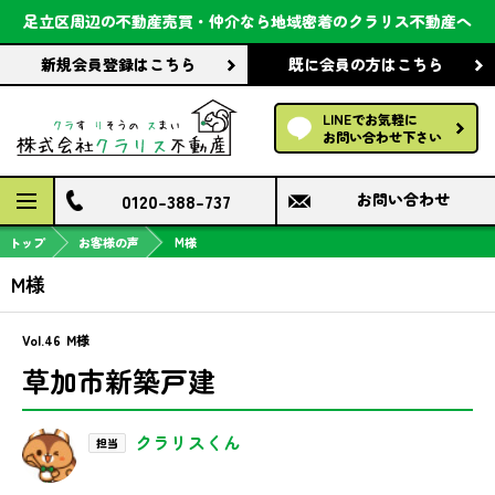
会社案内
足立区周辺の不動産売買・仲介なら
地域密着のクラリス不動産へ
新規会員登録
はこちら
既に会員の方
はこちら
前回の履歴で探す
LINEでお気軽に
保存した条件で探す
お問い合わせ下さい
検討中の物件
0120-388-737
お問い合わせ
トップ
お客様の声
M様
M様
Vol.46
M様
草加市新築戸建
クラリスくん
担当