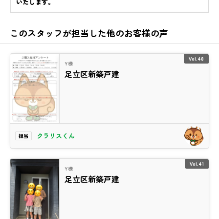
いたします。
このスタッフが担当した他のお客様の声
Vol.48
Y様
足立区新築戸建
クラリスくん
担当
Vol.41
Y様
足立区新築戸建