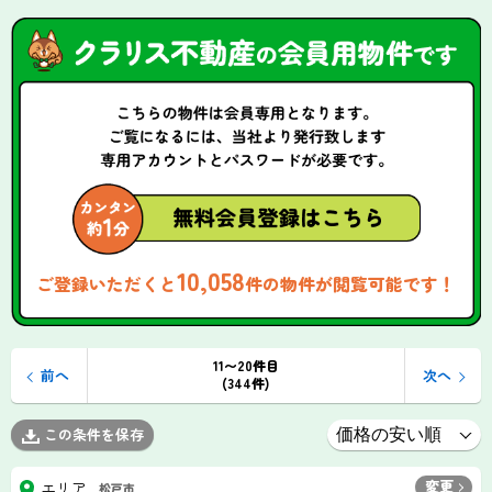
10,058
ご登録いただくと
件の物件が閲覧可能です！
11〜20件目
前へ
次へ
(344件)
この条件を保存
変更
エリア
松戸市