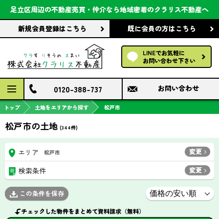
会社案内
足立区周辺の不動産売買・仲介なら
地域密着のクラリス不動産へ
新規会員登録
はこちら
既に会員の方
はこちら
前回の履歴で探す
LINEでお気軽に
保存した条件で探す
お問い合わせ下さい
検討中の物件
0120-388-737
お問い合わせ
トップ
土地をエリアから探す
松戸市
松戸市の土地
(
344
件)
変更
エリア
松戸市
変更
検索条件
この条件を保存
チェックした物件をまとめて資料請求（無料）