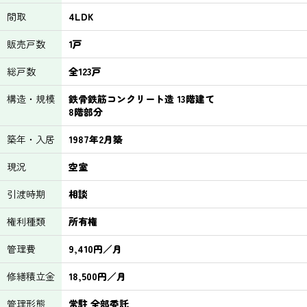
間取
4LDK
販売戸数
1戸
総戸数
全123戸
構造・規模
鉄骨鉄筋コンクリート造 13階建て
8階部分
築年・入居
1987年2月築
現況
空室
引渡時期
相談
権利種類
所有権
管理費
9,410円／月
修繕積立金
18,500円／月
管理形態
常駐 全部委託