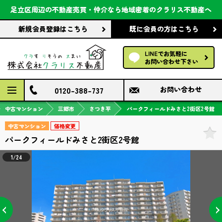
会社案内
足立区周辺の不動産売買・仲介なら
地域密着のクラリス不動産へ
新規会員登録
はこちら
既に会員の方
はこちら
前回の履歴で探す
LINEでお気軽に
保存した条件で探す
お問い合わせ下さい
検討中の物件
0120-388-737
お問い合わせ
中古マンション
三郷市
さつき平
パークフィールドみさと2街区2号館
中古マンション
価格変更
パークフィールドみさと2街区2号館
1/24