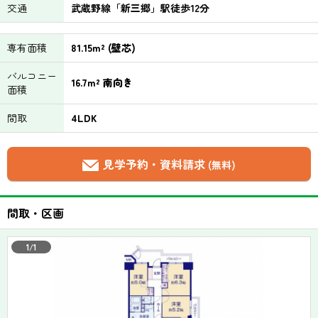
交通
武蔵野線「新三郷」駅徒歩12分
専有面積
81.15m² (壁芯)
バルコニー
16.7m² 南向き
面積
間取
4LDK
見学予約・資料請求
(無料)
間取・区画
1/1