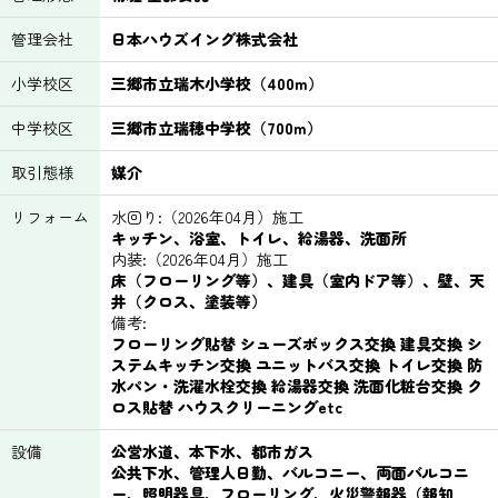
管理会社
日本ハウズイング株式会社
小学校区
三郷市立瑞木小学校（400m）
中学校区
三郷市立瑞穂中学校（700m）
取引態様
媒介
リフォーム
水回り:（2026年04月）施工
キッチン、浴室、トイレ、給湯器、洗面所
内装:（2026年04月）施工
床（フローリング等）、建具（室内ドア等）、壁、天
井（クロス、塗装等）
備考:
フローリング貼替 シューズボックス交換 建具交換 シ
ステムキッチン交換 ユニットバス交換 トイレ交換 防
水パン・洗濯水栓交換 給湯器交換 洗面化粧台交換 ク
ロス貼替 ハウスクリーニングetc
設備
公営水道、本下水、都市ガス
公共下水、管理人日勤、バルコニー、両面バルコニ
ー、照明器具、フローリング、火災警報器（報知