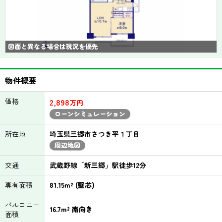
図面と異なる場合は現況を優先
物件概要
価格
2,898
万円
ローンシミュレーション
所在地
埼玉県三郷市さつき平１丁目
周辺地図
交通
武蔵野線「新三郷」駅徒歩12分
専有面積
81.15m² (壁芯)
バルコニー
16.7m² 南向き
面積