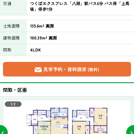
交通
つくばエクスプレス「八潮」駅バス6分 バス停「上馬
場」停歩1分
土地面積
135.6m² 実測
建物面積
100.39m² 実測
間取
4LDK
見学予約・資料請求
(無料)
間取・区画
1/2