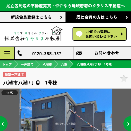
会社案内
足立区周辺の不動産売買・仲介なら
地域密着のクラリス不動産へ
新規会員登録
はこちら
既に会員の方
はこちら
前回の履歴で探す
LINEでお気軽に
保存した条件で探す
お問い合わせ下さい
検討中の物件
0120-388-737
お問い合わせ
トップ
一戸建て
八潮市
八潮
八潮市八潮7丁目 1号棟
新築一戸建て
八潮市八潮7丁目 1号棟
1/25