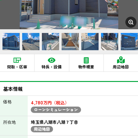
間取・区画
特長・設備
物件概要
周辺地図
基本情報
価格
4,780
万円（税込）
ローンシミュレーション
所在地
埼玉県八潮市八潮７丁目
周辺地図