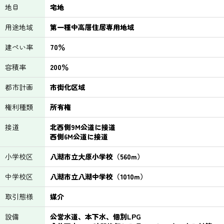
地目
宅地
用途地域
第一種中高層住居専用地域
建ぺい率
70％
容積率
200％
都市計画
市街化区域
権利種類
所有権
接道
北西側9M公道に接道
西側6M公道に接道
小学校区
八潮市立大原小学校（560m）
中学校区
八潮市立八潮中学校（1010m）
取引態様
媒介
設備
公営水道、本下水、個別LPG