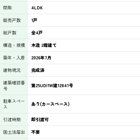
間取
4LDK
販売戸数
1戸
総戸数
全4戸
構造・規模
木造 2階建て
築年・入居
2026年7月
建物現況
完成済
建築確認番
第25UDI1W建12841号
号
駐車スペー
あり(カースペース)
ス
引渡時期
即引渡可
国土法届出
不要