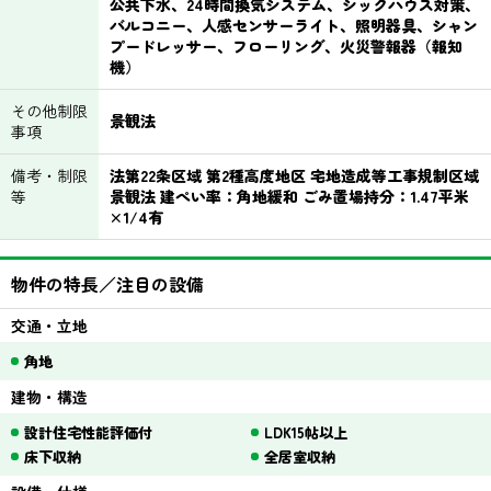
公共下水、24時間換気システム、シックハウス対策、
バルコニー、人感センサーライト、照明器具、シャン
プードレッサー、フローリング、火災警報器（報知
機）
その他制限
景観法
事項
備考・制限
法第22条区域 第2種高度地区 宅地造成等工事規制区域
等
景観法 建ぺい率：角地緩和 ごみ置場持分：1.47平米
×1/4有
物件の特長／注目の設備
交通・立地
角地
建物・構造
設計住宅性能評価付
LDK15帖以上
床下収納
全居室収納