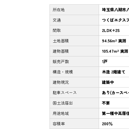
所在地
埼玉県八潮市
交通
つくばエクスプ
間取
2LDK+2S
土地面積
94.56m² 実測
建物面積
105.47m² 実測
販売戸数
1戸
構造・規模
木造 2階建て
建物現況
建築中
駐車スペース
あり(カースペ
国土法届出
不要
用途地域
第一種中高層
容積率
200％