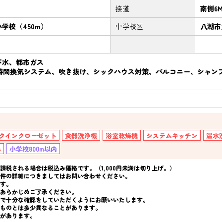
接道
南側6
学校（450m）
中学校区
八潮市
下水、都市ガス
4時間換気システム、吹き抜け、シックハウス対策、バルコニー、シャン
クインクローゼット
食器洗浄機
浴室乾燥機
システムキッチン
温水
器
小学校800m以内
税される場合は税込み価格です。（1,000円未満は切り上げ。）
件の詳細につきましてはお問い合わせください。
す。
あらかじめご了承ください。
で十分な確認をしていただくようにお願いいたします。
ものとは多少異なることがあります。
があります。