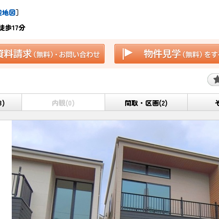
辺地図
］
歩17分
8)
内観(0)
間取・区画(2)