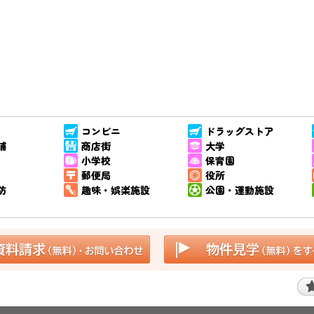
コンビニ
ドラッグストア
舗
商店街
大学
小学校
保育園
郵便局
役所
防
趣味・娯楽施設
公園・運動施設