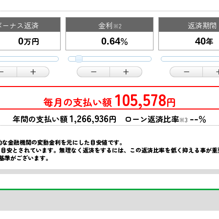
ボーナス返済
金利
返済期間
※2
万円
％
年
105,578
毎月の支払い額
円
1,266,936
--
年間の支払い額
円 ローン返済比率
％
※3
的な金融機関の変動金利を元にした目安値です。
限の目安とされています。無理なく返済をするには、この返済比率を低く抑える事が
基準がございます。