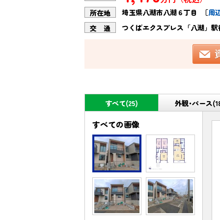
埼玉県八潮市八潮６丁目
［
周
所在地
つくばエクスプレス「八潮」駅徒
交 通
すべて(25)
外観･パース(1
すべての画像