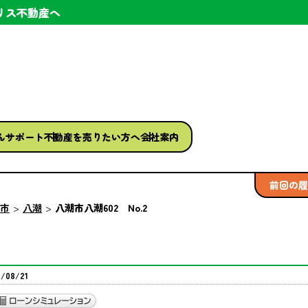
リス不動産へ
ん
サポート
不動産を
売りたい方へ
会社案内
前回の履
市
八潮
八潮市八潮602 No.2
08/21