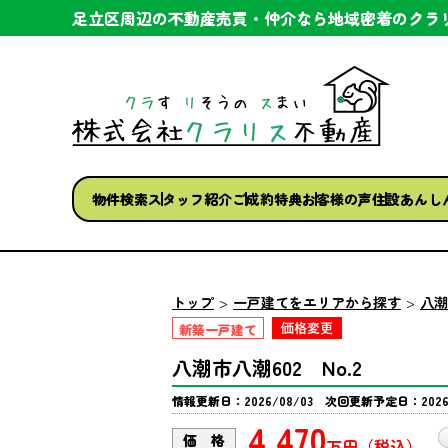
足立区周辺の不動産売買・仲介なら
地域密着のクラ
物件検索
スタッフ紹介
ご成約特典
お客様の声
住設あんし
トップ
一戸建てをエリアから探す
八潮
新築一戸建て
八潮市八潮602 No.2
情報更新日：2026/08/03 次回更新予定日：2026/
4,470
価 格
万円（税込）