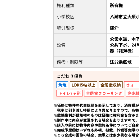
権利種類
所有権
小学校区
八潮市立大原小
取引態様
媒介
公営水道、本
設備
公共下水、2
器（報知機）
備考・制限等
法22条区域
こだわり項目
角地
LDK15帖以上
全居室収納
ウォー
トイレ2ヶ所
全居室フローリング
浄水
※価格は物件の代金総額を表示しており、消費税が課
税率は引き渡し時期により異なりますので、各物
※敷地権利が借地権のものは価格に権利金を含みま
※制作中に内容が変更される場合もありますので、
※購入の前には物件内容や契約条件についてご自身
※完成予想図はいずれも外構、植栽、外観等実際の
※ＣＧ合成の画像の場合、実際とは多少異なる場合