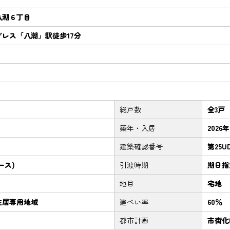
八潮６丁目
レス「八潮」駅徒歩17分
総戸数
全3戸
築年・入居
2026
建築確認番号
第25UD
ース)
引渡時期
期日指定
地目
宅地
住居専用地域
建ぺい率
60％
都市計画
市街化