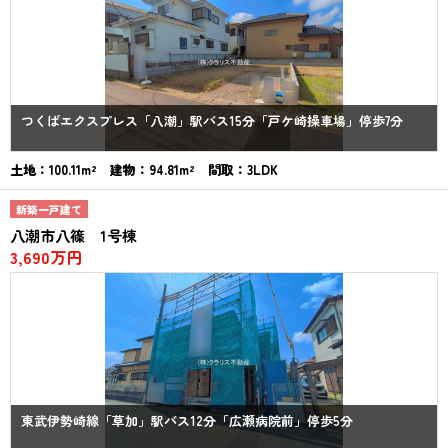
つくばエクスプレス「八潮」駅バス15分「戸ケ崎操車場」停歩7分
土地：100.11m² 建物：94.81m² 間取：3LDK
新築一戸建て
八潮市八篠 1号棟
3,690万円
東武伊勢崎線「草加」駅バス12分「広瀬病院前」停歩5分