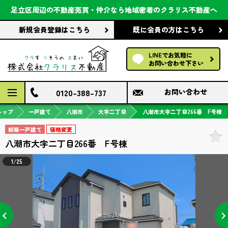
会社案内
足立区周辺の不動産売買・仲介なら
地域密着のクラリス不動産へ
新規会員登録
はこちら
既に会員の方
はこちら
前回の履歴で探す
LINEでお気軽に
保存した条件で探す
お問い合わせ下さい
検討中の物件
0120-388-737
お問い合わせ
トップ
一戸建て
八潮市
大字二丁目
八潮市大字二丁目266番 F号棟
新築一戸建て
価格変更
八潮市大字二丁目266番 F号棟
1/25