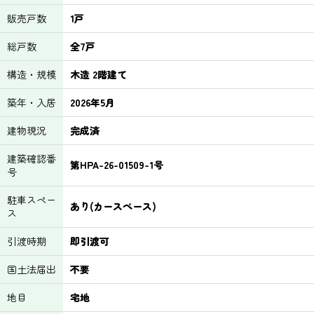
販売戸数
1戸
総戸数
全7戸
構造・規模
木造 2階建て
築年・入居
2026年5月
建物現況
完成済
建築確認番
第HPA-26-01509-1号
号
駐車スペー
あり(カースペース)
ス
引渡時期
即引渡可
国土法届出
不要
地目
宅地