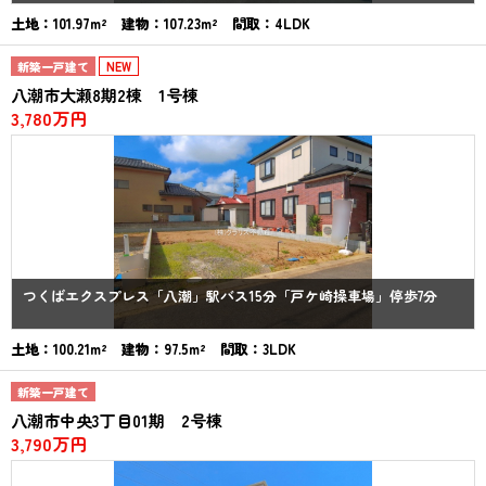
土地：101.97m² 建物：107.23m² 間取：4LDK
新築一戸建て
NEW
八潮市大瀬8期2棟 1号棟
3,780万円
つくばエクスプレス「八潮」駅バス15分「戸ケ崎操車場」停歩7分
土地：100.21m² 建物：97.5m² 間取：3LDK
新築一戸建て
八潮市中央3丁目01期 2号棟
3,790万円