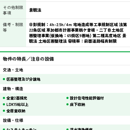
その他制限
景観法
事項
備考・制限
日影規制：4h-2.5h/4m 宅地造成等工事規制区域 法第
等
22条区域 草加都市計画事業鶴ケ曽根・二丁目土地区
画整理事業(仮換地：65街区9画地) 第二種高度地区 景
観法 土地区画整理法 容積率：前面道路幅員制限
物件の特長／注目の設備
交通・立地
区画整理及び分譲地
建物・構造
全室2面採光
設計住宅性能評価付
LDK15帖以上
床下収納
全居室収納
設備・仕様
システムキッチン
温水洗浄便座