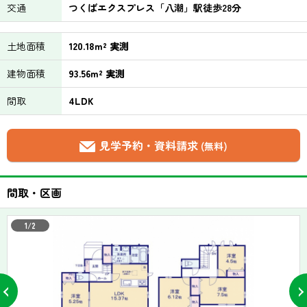
交通
つくばエクスプレス「八潮」駅徒歩28分
土地面積
120.18m² 実測
建物面積
93.56m² 実測
間取
4LDK
見学予約・資料請求
(無料)
間取・区画
1/2