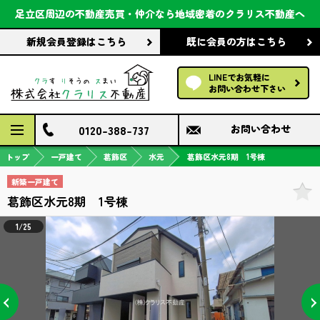
会社案内
足立区周辺の不動産売買・仲介なら
地域密着のクラリス不動産へ
新規会員登録
はこちら
既に会員の方
はこちら
前回の履歴で探す
LINEでお気軽に
保存した条件で探す
お問い合わせ下さい
検討中の物件
0120-388-737
お問い合わせ
トップ
一戸建て
葛飾区
水元
葛飾区水元8期 1号棟
新築一戸建て
葛飾区水元8期 1号棟
1/25