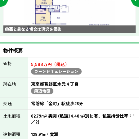
図面と異なる場合は現況を優先
物件概要
価格
5,588
万円（税込）
ローンシミュレーション
所在地
東京都葛飾区水元４丁目
周辺地図
交通
常磐線「金町」駅徒歩28分
土地面積
82.79m² 実測 (私道34.48m²別に有、私道持分比率：1
／2)
建物面積
128.91m² 実測