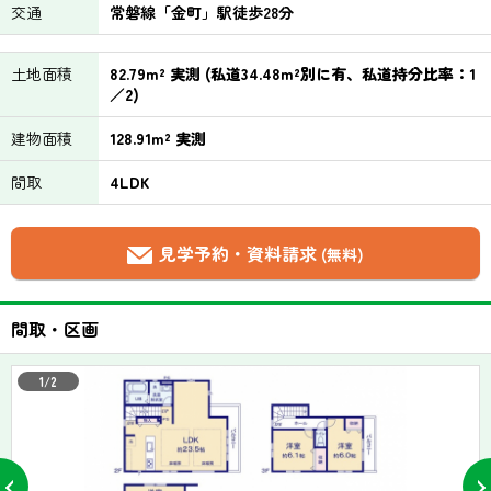
交通
常磐線「金町」駅徒歩28分
土地面積
82.79m² 実測 (私道34.48m²別に有、私道持分比率：1
／2)
建物面積
128.91m² 実測
間取
4LDK
見学予約・資料請求
(無料)
間取・区画
1/2