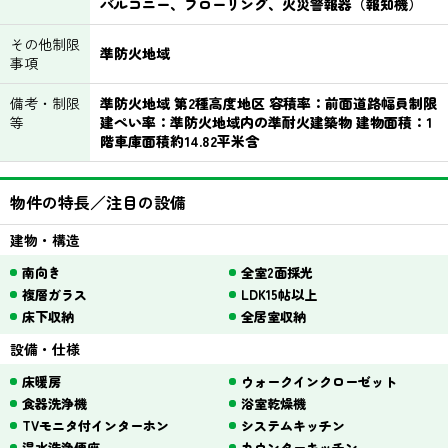
バルコニー、フローリング、火災警報器（報知機）
その他制限
準防火地域
事項
備考・制限
準防火地域 第2種高度地区 容積率：前面道路幅員制限
等
建ぺい率：準防火地域内の準耐火建築物 建物面積：1
階車庫面積約14.82平米含
物件の特長／注目の設備
建物・構造
南向き
全室2面採光
複層ガラス
LDK15帖以上
床下収納
全居室収納
設備・仕様
床暖房
ウォークインクローゼット
食器洗浄機
浴室乾燥機
TVモニタ付インターホン
システムキッチン
温水洗浄便座
カウンターキッチン