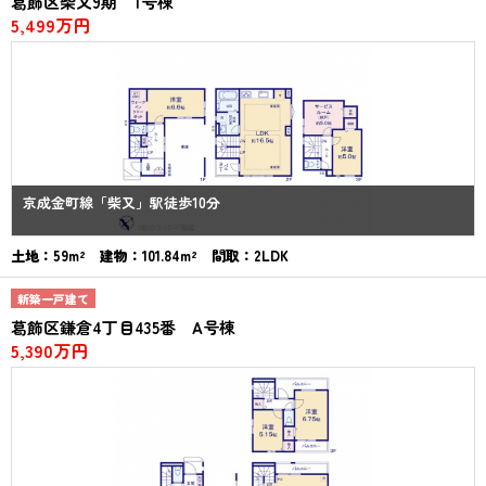
葛飾区柴又9期 1号棟
5,499万円
京成金町線「柴又」駅徒歩10分
土地：59m² 建物：101.84m² 間取：2LDK
新築一戸建て
葛飾区鎌倉4丁目435番 A号棟
5,390万円