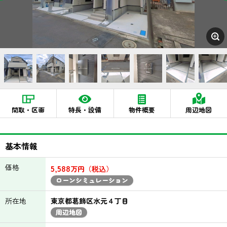
間取・区画
特長・設備
物件概要
周辺地図
基本情報
価格
5,588
万円（税込）
ローンシミュレーション
所在地
東京都葛飾区水元４丁目
周辺地図