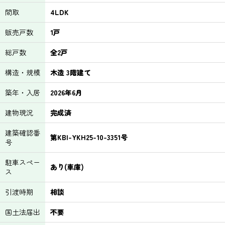
間取
4LDK
販売戸数
1戸
総戸数
全2戸
構造・規模
木造 3階建て
築年・入居
2026年6月
建物現況
完成済
建築確認番
第KBI-YKH25-10-3351号
号
駐車スペー
あり(車庫)
ス
引渡時期
相談
国土法届出
不要