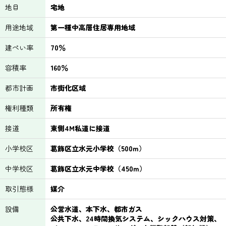
地目
宅地
用途地域
第一種中高層住居専用地域
建ぺい率
70％
容積率
160％
都市計画
市街化区域
権利種類
所有権
接道
東側4M私道に接道
小学校区
葛飾区立水元小学校（500m）
中学校区
葛飾区立水元中学校（450m）
取引態様
媒介
設備
公営水道、本下水、都市ガス
公共下水、24時間換気システム、シックハウス対策、