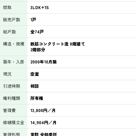
間取
3LDK+1S
販売戸数
1戸
総戸数
全74戸
構造・規模
鉄筋コンクリート造 8階建て
2階部分
築年・入居
2000年10月築
現況
空室
引渡時期
相談
権利種類
所有権
管理費
13,800円／月
修繕積立金
14,904円／月
管理形態
常駐 全部委託