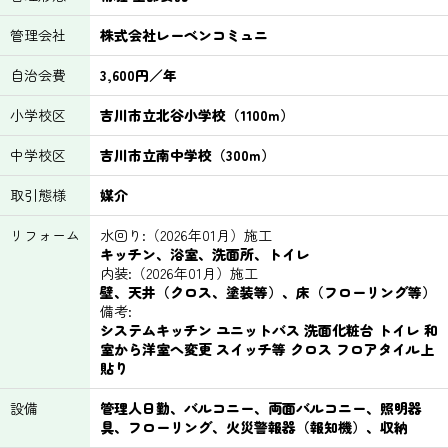
管理会社
株式会社レーベンコミュニ
自治会費
3,600円／年
小学校区
吉川市立北谷小学校（1100m）
中学校区
吉川市立南中学校（300m）
取引態様
媒介
リフォーム
水回り:（2026年01月）施工
キッチン、浴室、洗面所、トイレ
内装:（2026年01月）施工
壁、天井（クロス、塗装等）、床（フローリング等）
備考:
システムキッチン ユニットバス 洗面化粧台 トイレ 和
室から洋室へ変更 スイッチ等 クロス フロアタイル上
貼り
設備
管理人日勤、バルコニー、両面バルコニー、照明器
具、フローリング、火災警報器（報知機）、収納