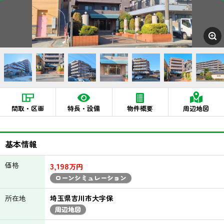
間取・区画
特長・設備
物件概要
周辺地図
基本情報
価格
3,198
万円
ローンシミュレーション
所在地
埼玉県吉川市大字保
周辺地図