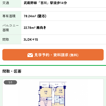
交通
武蔵野線「吉川」駅徒歩14分
専有面積
78.24m² (壁芯)
バルコニー
22.78m² 南向き
面積
間取
3LDK+1S
見学予約・資料請求
(無料)
間取・区画
1/1