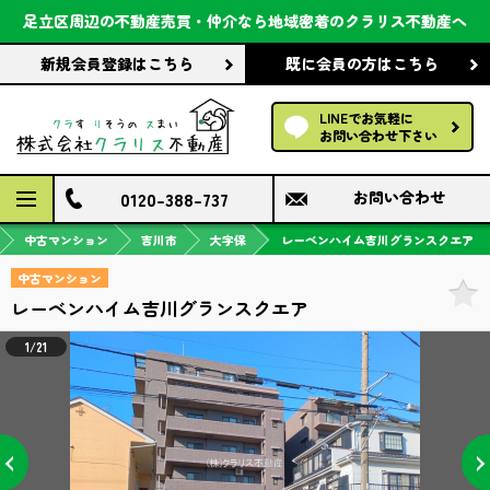
会社案内
足立区周辺の不動産売買・仲介なら
地域密着のクラリス不動産へ
新規会員登録
はこちら
既に会員の方
はこちら
前回の履歴で探す
LINEでお気軽に
保存した条件で探す
お問い合わせ下さい
検討中の物件
0120-388-737
お問い合わせ
中古マンション
吉川市
大字保
レーベンハイム吉川グランスクエア
中古マンション
レーベンハイム吉川グランスクエア
1/21