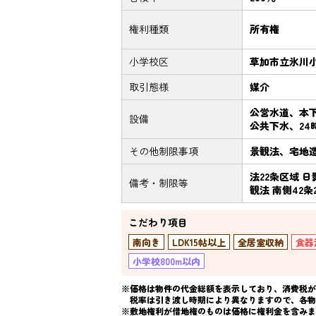
権利種類
所有権
小学校区
草加市立氷川小
取引態様
媒介
公営水道、本
設備
公共下水、2
その他制限事項
景観法、宅地
法22条区域 日
備考・制限等
観法 南側42条
こだわり項目
南向き
LDK15帖以上
全居室収納
食器
小学校800m以内
※価格は物件の代金総額を表示しており、消費税が課
税率は引き渡し時期により異なりますので、各物
※敷地権利が借地権のものは価格に権利金を含みま