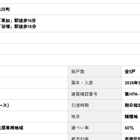
氷川町
草加」駅徒歩16分
谷塚」駅徒歩18分
総戸数
全5戸
築年・入居
2026年
建築確認番号
第HPA-
ース)
引渡時期
期日指定
地目
雑種地
住居専用地域
建ぺい率
60％
都市計画
市街化