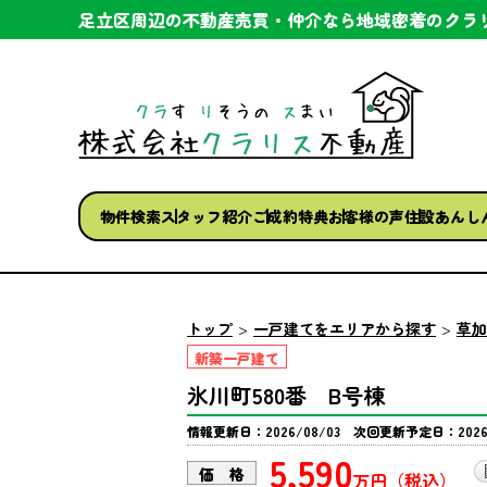
足立区周辺の不動産売買・仲介なら
地域密着のクラ
物件検索
スタッフ紹介
ご成約特典
お客様の声
住設あんし
トップ
一戸建てをエリアから探す
草加
新築一戸建て
氷川町580番 B号棟
情報更新日：2026/08/03 次回更新予定日：2026/
5,590
価 格
万円（税込）