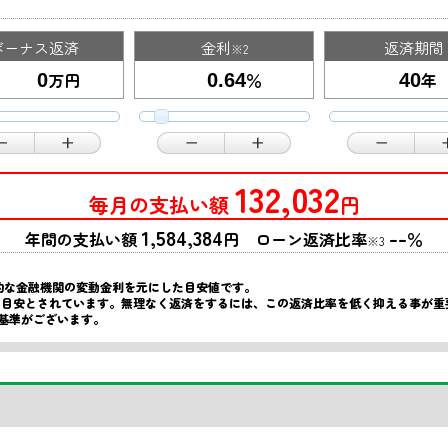
ボーナス返済
金利
返済期間
※2
万円
％
年
132,032
毎月の支払い額
円
1,584,384
--
年間の支払い額
円 ローン返済比率
％
※3
的な金融機関の変動金利を元にした目安値です。
限の目安とされています。無理なく返済をするには、この返済比率を低く抑える事が
基準がございます。