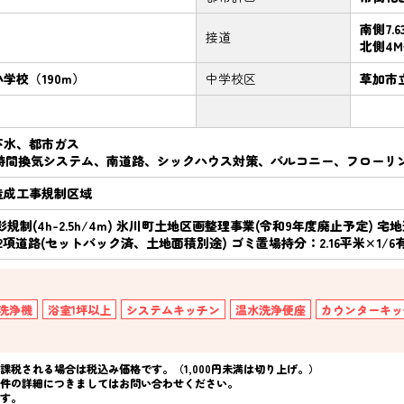
南側7.
接道
北側4
学校（190m）
中学校区
草加市立
下水、都市ガス
4時間換気システム、南道路、シックハウス対策、バルコニー、フローリ
造成工事規制区域
影規制(4h-2.5h/4m) 氷川町土地区画整理事業(令和9年度廃止予定)
2項道路(セットバック済、土地面積別途) ゴミ置場持分：2.16平米×1/6
洗浄機
浴室1坪以上
システムキッチン
温水洗浄便座
カウンターキッ
税される場合は税込み価格です。（1,000円未満は切り上げ。）
件の詳細につきましてはお問い合わせください。
す。