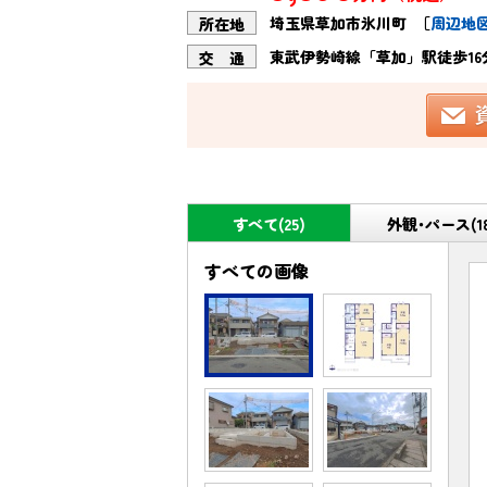
埼玉県草加市氷川町
［
周辺地
所在地
東武伊勢崎線「草加」駅徒歩16
交 通
すべて(25)
外観･パース(1
すべての画像