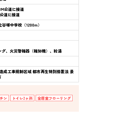
63M公道に接道
M公道に接道
谷塚中学校（1200m）
ング、火災警報器（報知機）、給湯
 宅地造成工事規制区域 都市再生特別措置法 景
有
チン
トイレ2ヶ所
全居室フローリング