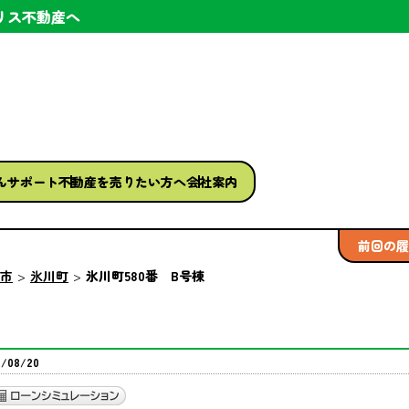
リス不動産へ
ん
サポート
不動産を
売りたい方へ
会社案内
前回の履
市
氷川町
氷川町580番 B号棟
08/20