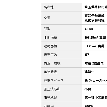
所在地
埼玉県草加市
東武伊勢崎線「
交通
東武伊勢崎線「
間取
4LDK
土地面積
108.25m² 実測
建物面積
93.26m² 実測
販売戸数
1戸
構造・規模
木造 2階建て
建物現況
建築中
駐車スペース
あり(カースペ
国土法届出
不要
用途地域
第一種中高層
容積率
200％