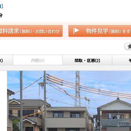
図
］
分
8)
内観(0)
間取・区画(2)