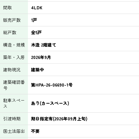
間取
4LDK
販売戸数
1戸
総戸数
全5戸
構造・規模
木造 2階建て
築年・入居
2026年9月
建物現況
建築中
建築確認番
第HPA-26-06690-1号
号
駐車スペー
あり(カースペース)
ス
引渡時期
期日指定有(2026年09月上旬)
国土法届出
不要