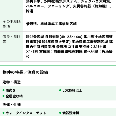
公共下水、24時間換気システム、シックハウス対策、
バルコニー、フローリング、火災警報器（報知機）、
給湯
その他制限
景観法、宅地造成工事規制区域
事項
備考・制限
法22条区域 日影規制(4h-2.5h/4m) 氷川町土地区画整
等
理事業(令和9年度廃止予定) 宅地造成工事規制区域 都
市再生特別措置法 景観法 ゴミ置場持分：2.16平米
×1/6有 容積率：前面道路幅員制限 建ぺい率：角地緩
和
物件の特長／注目の設備
建物・構造
南向き
LDK15帖以上
全居室収納
設備・仕様
ウォークインクローゼット
食器洗浄機