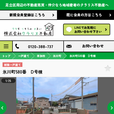
会社案内
足立区周辺の不動産売買・仲介なら
地域密着のクラリス不動産へ
新規会員登録
はこちら
既に会員の方
はこちら
前回の履歴で探す
LINEでお気軽に
保存した条件で探す
お問い合わせ下さい
検討中の物件
0120-388-737
お問い合わせ
トップ
一戸建て
草加市
氷川町
氷川町580番 D号棟
新築一戸建て
氷川町580番 D号棟
1/25