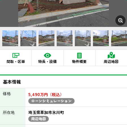
間取・区画
特長・設備
物件概要
周辺地図
基本情報
価格
5,490
万円（税込）
ローンシミュレーション
所在地
埼玉県草加市氷川町
周辺地図