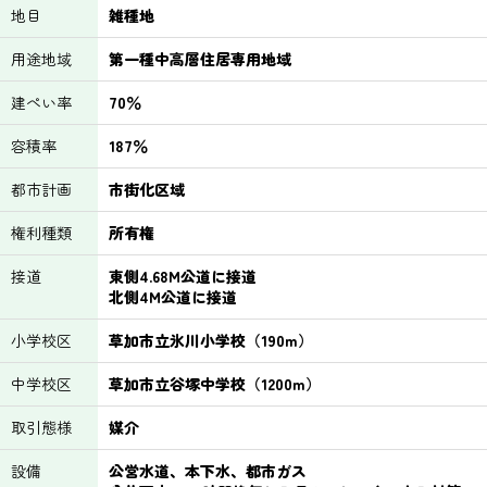
地目
雑種地
用途地域
第一種中高層住居専用地域
建ぺい率
70％
容積率
187％
都市計画
市街化区域
権利種類
所有権
接道
東側4.68M公道に接道
北側4M公道に接道
小学校区
草加市立氷川小学校（190m）
中学校区
草加市立谷塚中学校（1200m）
取引態様
媒介
設備
公営水道、本下水、都市ガス