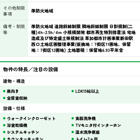
その他制限
準防火地域
事項
備考・制限
準防火地域 道路斜線制限 隣地斜線制限 日影規制(二
等
種)4h-2.5h/4m 小規模開発 都市再生特別措置法 宅地
造成及び特定盛土等規制法 草加都市計画事業新田駅
西口土地区画整理事業(仮換地：7街区11画地、保留
地：7街区12画地) 土地面積：保留地6.93平米含
物件の特長／注目の設備
建物・構造
南向き
LDK15帖以上
全居室収納
設備・仕様
ウォークインクローゼット
食器洗浄機
浴室乾燥機
TVモニタ付インターホン
システムキッチン
温水洗浄便座
カウンターキッチン
トイレ2ヶ所