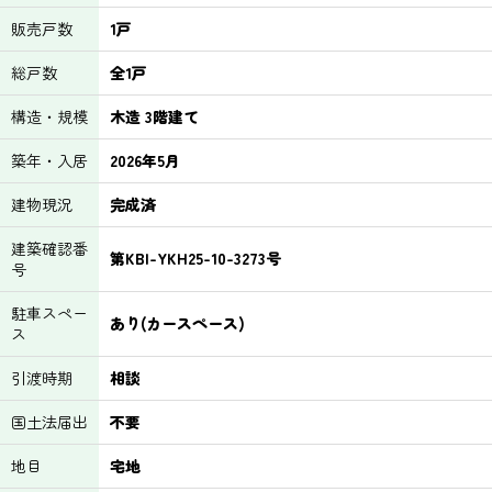
販売戸数
1戸
総戸数
全1戸
構造・規模
木造 3階建て
築年・入居
2026年5月
建物現況
完成済
建築確認番
第KBI-YKH25-10-3273号
号
駐車スペー
あり(カースペース)
ス
引渡時期
相談
国土法届出
不要
地目
宅地