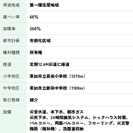
用途地域
第一種住居地域
建ぺい率
60％
容積率
200％
都市計画
市街化区域
権利種類
所有権
接道
北側12.4M公道に接道
小学校区
草加市立長栄小学校（1270m）
中学校区
草加市立新田中学校（1100m）
取引態様
媒介
設備
公営水道、本下水、都市ガス
公共下水、24時間換気システム、シックハウス対策、
バルコニー、両面バルコニー、フローリング、火災警
報器（報知機）、洗面室収納