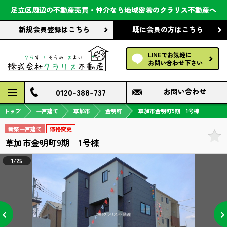
会社案内
足立区周辺の不動産売買・仲介なら
地域密着のクラリス不動産へ
新規会員登録
はこちら
既に会員の方
はこちら
前回の履歴で探す
LINEでお気軽に
保存した条件で探す
お問い合わせ下さい
検討中の物件
0120-388-737
お問い合わせ
トップ
一戸建て
草加市
金明町
草加市金明町9期 1号棟
新築一戸建て
価格変更
草加市金明町9期 1号棟
1/25