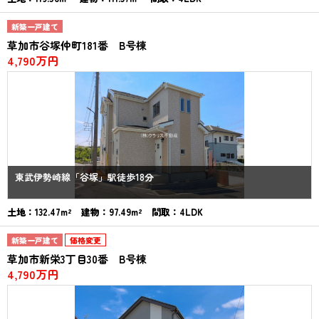
新築一戸建て
草加市谷塚仲町181番 B号棟
4,790万円
東武伊勢崎線「谷塚」駅徒歩18分
土地：132.47m² 建物：97.49m² 間取：4LDK
新築一戸建て
価格変更
草加市新栄3丁目30番 B号棟
4,790万円