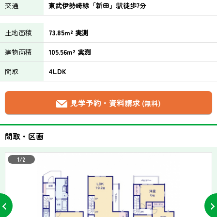
交通
東武伊勢崎線「新田」駅徒歩7分
土地面積
73.85m² 実測
建物面積
105.56m² 実測
間取
4LDK
見学予約・資料請求
(無料)
間取・区画
1/2