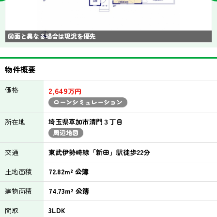
図面と異なる場合は現況を優先
物件概要
価格
2,649
万円
ローンシミュレーション
所在地
埼玉県草加市清門３丁目
周辺地図
交通
東武伊勢崎線「新田」駅徒歩22分
土地面積
72.82m² 公簿
建物面積
74.73m² 公簿
間取
3LDK