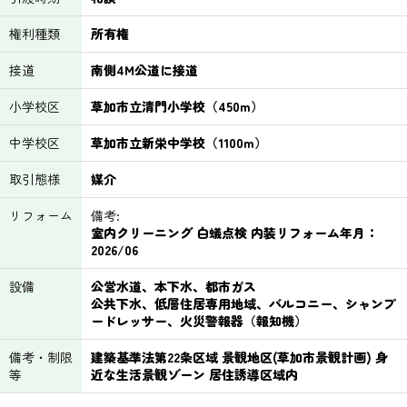
権利種類
所有権
接道
南側4M公道に接道
小学校区
草加市立清門小学校（450m）
中学校区
草加市立新栄中学校（1100m）
取引態様
媒介
リフォーム
備考:
室内クリーニング 白蟻点検 内装リフォーム年月：
2026/06
設備
公営水道、本下水、都市ガス
公共下水、低層住居専用地域、バルコニー、シャンプ
ードレッサー、火災警報器（報知機）
備考・制限
建築基準法第22条区域 景観地区(草加市景観計画) 身
等
近な生活景観ゾーン 居住誘導区域内