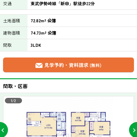
交通
東武伊勢崎線「新田」駅徒歩22分
土地面積
72.82m² 公簿
建物面積
74.73m² 公簿
間取
3LDK
見学予約・資料請求
(無料)
間取・区画
1/2