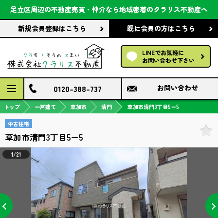
会社案内
足立区周辺の不動産売買・仲介なら
地域密着のクラリス不動産へ
新規会員登録
はこちら
既に会員の方
はこちら
前回の履歴で探す
LINEでお気軽に
保存した条件で探す
お問い合わせ下さい
検討中の物件
0120-388-737
お問い合わせ
トップ
一戸建て
草加市
清門
草加市清門3丁目5ー5
中古住宅
草加市清門3丁目5ー5
1/21