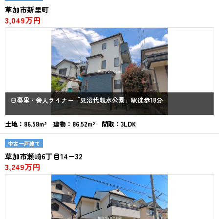
草加市新里町
3,049万円
日暮里・舎人ライナー「見沼代親水公園」駅徒歩18分
土地：86.58m² 建物：86.52m² 間取：3LDK
中古一戸建て
草加市瀬崎6丁目14ー32
3,249万円