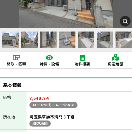
間取・区画
特長・設備
物件概要
周辺地図
基本情報
価格
2,649
万円
ローンシミュレーション
所在地
埼玉県草加市清門３丁目
周辺地図