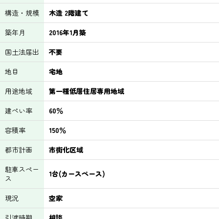
構造・規模
木造 2階建て
築年月
2016年1月築
国土法届出
不要
地目
宅地
用途地域
第一種低層住居専用地域
建ぺい率
60％
容積率
150％
都市計画
市街化区域
駐車スペー
1台(カースペース)
ス
現況
空家
引渡時期
相談